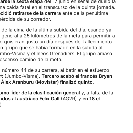
zarse la sexta etapa
del 17 junio en señal de duelo la
a caída fatal en el transcurso de la quinta jornada.
cidió retirarse de la carrera
ante de la penúltima
pérdida de su corredor.
de la cima de la última subida del día, cuando ya
general a 25 kilómetros de la meta para permitir a
o quisieran, justo un día después del fallecimiento
n grupo que se había formado en la subida al
umbo-Visma y el Ineos Grenadiers. El grupo amasó
descenso camino de la meta.
a número 44 de su carrera, al batir en el esfuerzo
rt
(Jumbo-Visma).
Tercero acabó el francés Bryan
o
Álex Aranburu (Movistar) finalizó quinto
.
mo líder de la clasificación general
y, a falta de la
dos al austríaco Felix Gall
(AG2R) y
en 18 el
).