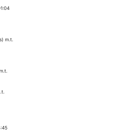
1:04
) m.t.
.t.
t.
4:45