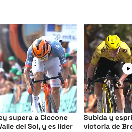
ey supera a Ciccone
Subida y espr
alle del Sol, y es líder
victoria de Br