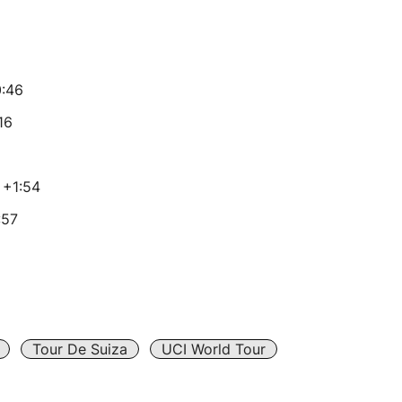
:46
16
 +1:54
:57
Tour De Suiza
UCI World Tour