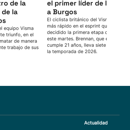
ro de la
el primer líder de la Vuel
 de la
a Burgos
os
El ciclista británico del Visma ha sido
más rápido en el esprint que ha
del equipo Visma
decidido la primera etapa de la carrer
te triunfo, en el
este martes. Brennan, que el jueves
 rematar de manera
cumple 21 años, lleva siete victorias 
nte trabajo de sus
la temporada de 2026.
Actualidad