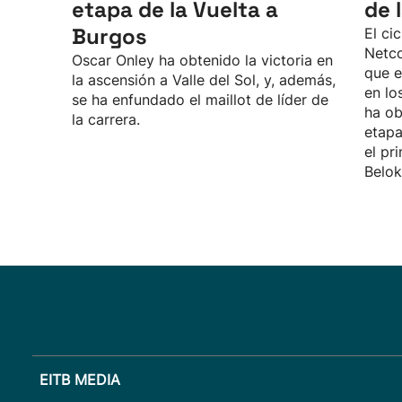
etapa de la Vuelta a
de 
Burgos
El ci
Netc
Oscar Onley ha obtenido la victoria en
que e
la ascensión a Valle del Sol, y, además,
en lo
se ha enfundado el maillot de líder de
ha ob
la carrera.
etapa
el pr
Belok
EITB MEDIA