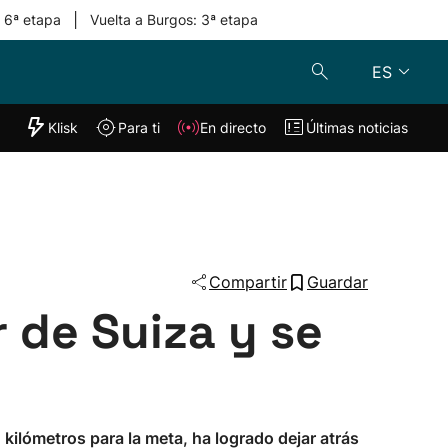
|
: 6ª etapa
Vuelta a Burgos: 3ª etapa
ES
"Helmuga"
Klisk
Para ti
En directo
Últimas noticias
Klisk
En directo
s
Para ti
Lo último
Compartir
Guardar
 de Suiza y se
 kilómetros para la meta, ha logrado dejar atrás