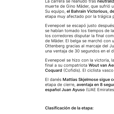
La carrera se reanudó tras
neutrali
muerte de Gino Mäder, que sufrió un
Su equipo,
el Bahrain Victorious, de
etapa muy afectado por la trágica 
Evenepoel se escapó justo después 
se habían tomado los tiempos de la 
los corredores disputar la final com
de Mäder. El belga se marchó con u
Ottenberg gracias al marcaje del J
una ventaja de 30 segundos en el 
Evenepoel se hizo con la victoria, l
final a su compatriota
Wout van Ae
Coquard
(Cofidis). El ciclista vasc
El danés
Mattias Skjelmose sigue co
etapa de cierre,
aventaja en 8 segun
español Juan Ayuso
(UAE Emirates
Clasificación de la etapa: