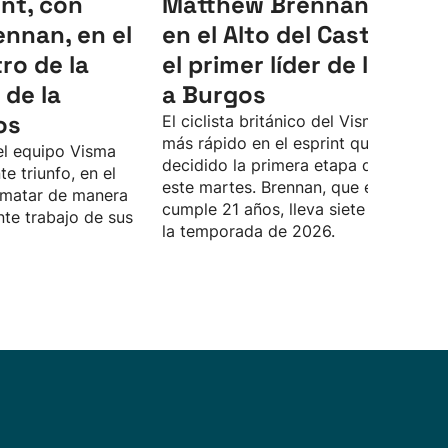
int, con
Matthew Brennan gana
ennan, en el
en el Alto del Castillo, y 
ro de la
el primer líder de la Vuel
 de la
a Burgos
os
El ciclista británico del Visma ha sido
más rápido en el esprint que ha
del equipo Visma
decidido la primera etapa de la carrer
te triunfo, en el
este martes. Brennan, que el jueves
 rematar de manera
cumple 21 años, lleva siete victorias 
nte trabajo de sus
la temporada de 2026.