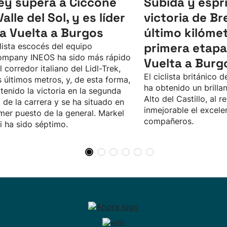
ey supera a Ciccone
Subida y espr
alle del Sol, y es líder
victoria de Br
la Vuelta a Burgos
último kilómet
primera etapa
clista escocés del equipo
ompany INEOS ha sido más rápido
Vuelta a Burg
l corredor italiano del Lidl-Trek,
El ciclista británico 
s últimos metros, y, de esta forma,
ha obtenido un brillan
tenido la victoria en la segunda
Alto del Castillo, al
 de la carrera y se ha situado en
inmejorable el excele
imer puesto de la general. Markel
compañeros.
i ha sido séptimo.