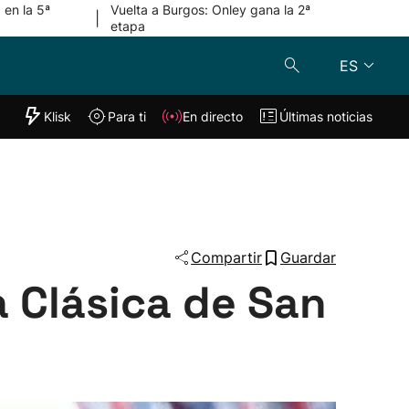
 en la 5ª
Vuelta a Burgos: Onley gana la 2ª
|
etapa
ES
"Helmuga"
Klisk
Para ti
En directo
Últimas noticias
Klisk
En directo
s
Para ti
Lo último
Compartir
Guardar
a Clásica de San