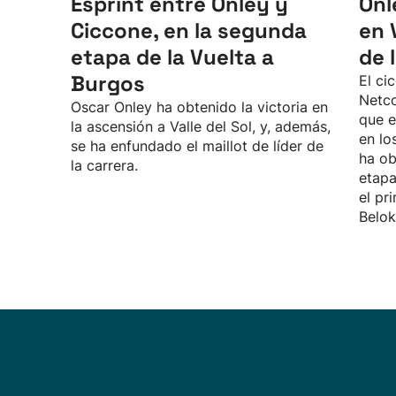
Esprint entre Onley y
Onl
Ciccone, en la segunda
en V
etapa de la Vuelta a
de 
Burgos
El ci
Netc
Oscar Onley ha obtenido la victoria en
que e
la ascensión a Valle del Sol, y, además,
en lo
se ha enfundado el maillot de líder de
ha ob
la carrera.
etapa
el pr
Belok