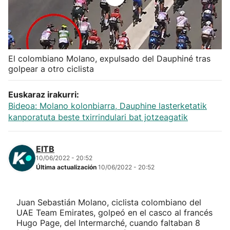
Herri-kirolak
Balonmano
El colombiano Molano, expulsado del Dauphiné tras
golpear a otro ciclista
Kirolak 360
Euskaraz irakurri:
Atletismo
Bideoa: Molano kolonbiarra, Dauphine lasterketatik
kanporatuta beste txirrindulari bat jotzeagatik
Carreras de montaña
EITB
Más deportes
10/06/2022 - 20:52
Última actualización
10/06/2022 - 20:52
"Helmuga"
Juan Sebastián Molano, ciclista colombiano del
UAE Team Emirates, golpeó en el casco al francés
Hugo Page, del Intermarché, cuando faltaban 8