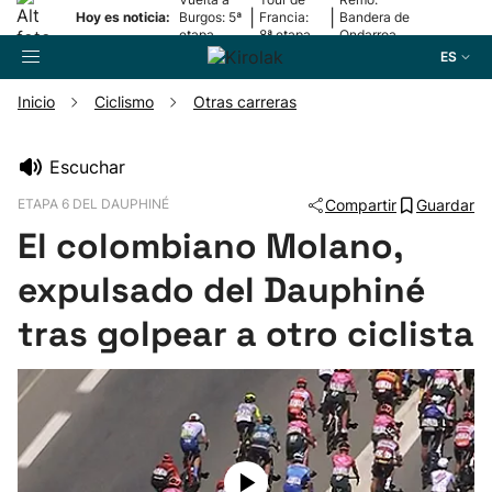
|
|
Hoy es noticia:
Burgos: 5ª
Francia:
Bandera de
etapa
8ª etapa
Ondarroa
ES
Inicio
Ciclismo
Otras carreras
Buscador
Escuchar
ETAPA 6 DEL DAUPHINÉ
Compartir
Guardar
Fútbol
El colombiano Molano,
Pelota
expulsado del Dauphiné
tras golpear a otro ciclista
Remo
Baloncesto
Ciclismo