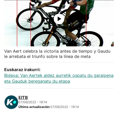
Herri-kirolak
Balonmano
Kirolak 360
Van Aert celebra la victoria antes de tiempo y Gaudu
Atletismo
le arrebata el triunfo sobre la línea de meta
Carreras de montaña
Euskaraz irakurri:
Bideoa: Van Aertek aldez aurretik ospatu du garaipena
Más deportes
eta Gauduk bereganatu du etapa
"Helmuga"
EITB
07/06/2022 - 19:14
Última actualización
07/06/2022 - 19:14