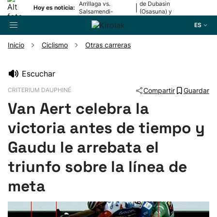
Arrillaga vs.
de Dubasin
|
Hoy es noticia:
Salsamendi-
(Osasuna) y
Bergara y Erasun
Valentini
ES
vs. Gaminde
(Alavés)
Inicio
Ciclismo
Otras carreras
Buscador
Escuchar
CRITERIUM DAUPHINÉ
Compartir
Guardar
Fútbol
Van Aert celebra la
Pelota
victoria antes de tiempo y
Gaudu le arrebata el
Remo
triunfo sobre la línea de
Baloncesto
meta
Ciclismo