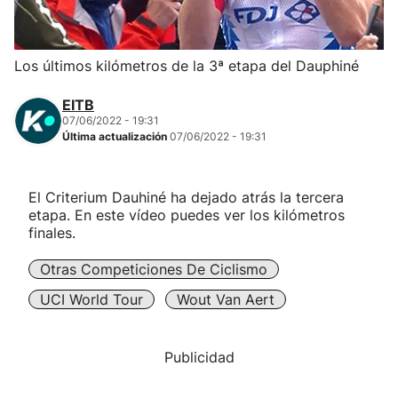
Herri-kirolak
Los últimos kilómetros de la 3ª etapa del Dauphiné
Balonmano
EITB
07/06/2022 - 19:31
Kirolak 360
Última actualización
07/06/2022 - 19:31
Atletismo
El Criterium Dauhiné ha dejado atrás la tercera
etapa. En este vídeo puedes ver los kilómetros
Carreras de montaña
finales.
Otras Competiciones De Ciclismo
Más deportes
UCI World Tour
Wout Van Aert
"Helmuga"
Publicidad