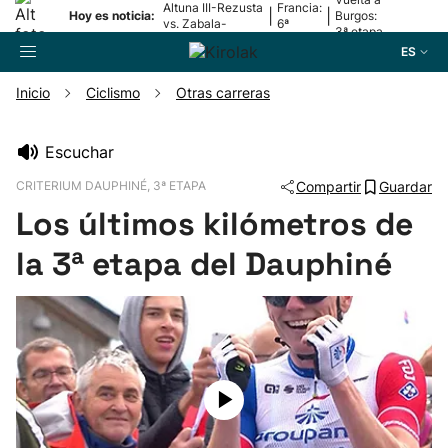
Altuna III-Rezusta
Francia:
|
|
Hoy es noticia:
Burgos:
vs. Zabala-
6ª
3ª etapa
Zabaleta
etapa
ES
Inicio
Ciclismo
Otras carreras
Buscador
Escuchar
CRITERIUM DAUPHINÉ, 3ª ETAPA
Compartir
Guardar
Fútbol
Los últimos kilómetros de
Pelota
la 3ª etapa del Dauphiné
Remo
Baloncesto
Ciclismo