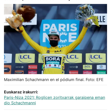
Herri-kirolak
Balonmano
Kirolak 360
Atletismo
Carreras de montaña
Más deportes
Maximilian Schachmann en el pódium final. Foto: EFE
"Helmuga"
Euskaraz irakurri:
Paris-Niza 2021: Roglicen zoritxarrak garaipena eman
dio Schachmanni