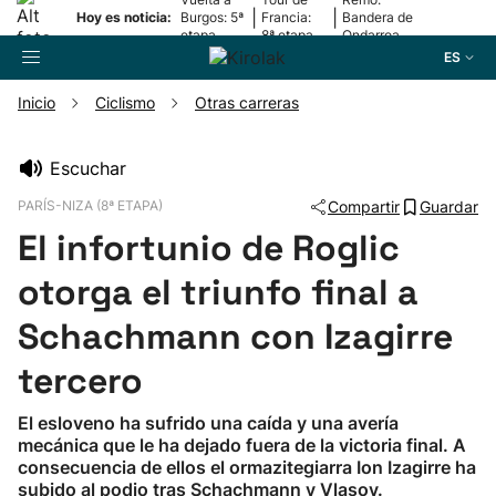
|
|
Hoy es noticia:
Burgos: 5ª
Francia:
Bandera de
etapa
8ª etapa
Ondarroa
ES
Inicio
Ciclismo
Otras carreras
Buscador
Escuchar
PARÍS-NIZA (8ª ETAPA)
Compartir
Guardar
Fútbol
El infortunio de Roglic
Pelota
otorga el triunfo final a
Schachmann con Izagirre
Remo
tercero
Baloncesto
El esloveno ha sufrido una caída y una avería
mecánica que le ha dejado fuera de la victoria final. A
Ciclismo
consecuencia de ellos el ormazitegiarra Ion Izagirre ha
subido al podio tras Schachmann y Vlasov.