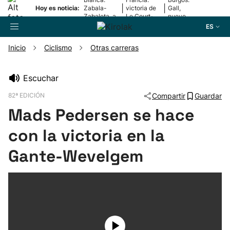
|
|
Hoy es noticia:
Zabala-
victoria de
Gall,
Zabaleta, a
Le Court-
nuevo
la final
Pienaar
líder
ES
Inicio
Ciclismo
Otras carreras
Buscador
Escuchar
82ª EDICIÓN
Compartir
Guardar
Fútbol
Mads Pedersen se hace
Pelota
con la victoria en la
Gante-Wevelgem
Remo
Baloncesto
Ciclismo