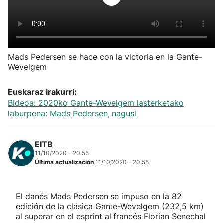
Herri-kirolak
Balonmano
Mads Pedersen se hace con la victoria en la Gante-
Wevelgem
Kirolak 360
Euskaraz irakurri:
Atletismo
Bideoa: 2020ko Gante-Wevelgem lasterketako
laburpena: Mads Pedersen, nagusi
Carreras de montaña
EITB
Más deportes
11/10/2020 - 20:55
Última actualización
11/10/2020 - 20:55
"Helmuga"
El danés Mads Pedersen se impuso en la 82
edición de la clásica Gante-Wevelgem (232,5 km)
al superar en el esprint al francés Florian Senechal