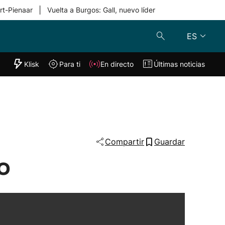
|
rt-Pienaar
Vuelta a Burgos: Gall, nuevo líder
ES
"Helmuga"
Klisk
Para ti
En directo
Últimas noticias
Klisk
En directo
s
Para ti
Lo último
Compartir
Guardar
o