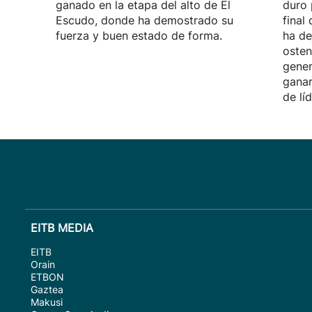
ganado en la etapa del alto de El
duro 
Escudo, donde ha demostrado su
final
fuerza y buen estado de forma.
ha de
osten
gener
ganar
de líd
EITB MEDIA
EITB
Orain
ETBON
Gaztea
Makusi