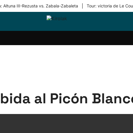
|
: Altuna III-Rezusta vs. Zabala-Zabaleta
Tour: victoria de Le Cou
ri-
Balonmano
Kirolak
Atletismo
Carreras
Más
olak
360
de
deporte
Equipos
montaña
kolaritza
Competiciones
En
ri-
directo
otzea
Vídeos
ol Herri
por
atira
deporte
ubida al Picón Blanc