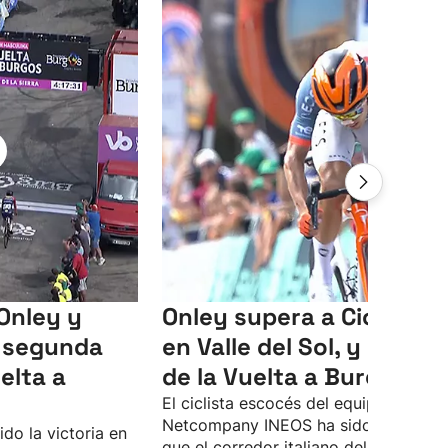
Onley y
Onley supera a Ciccone
a segunda
en Valle del Sol, y es líde
elta a
de la Vuelta a Burgos
El ciclista escocés del equipo
Netcompany INEOS ha sido más rápi
do la victoria en
que el corredor italiano del Lidl-Trek,