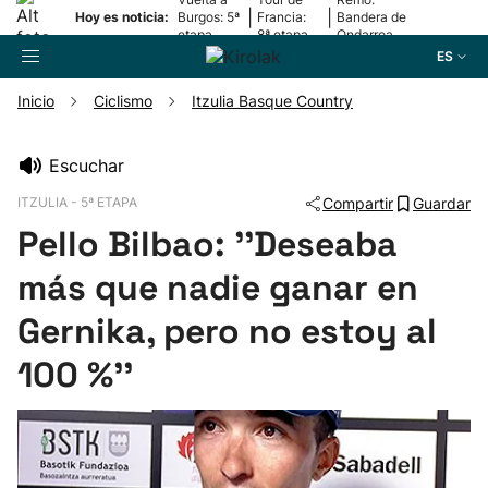
|
|
Hoy es noticia:
Burgos: 5ª
Francia:
Bandera de
etapa
8ª etapa
Ondarroa
ES
Inicio
Ciclismo
Itzulia Basque Country
Buscador
Escuchar
ITZULIA - 5ª ETAPA
Compartir
Guardar
Fútbol
Pello Bilbao: ''Deseaba
Pelota
más que nadie ganar en
Gernika, pero no estoy al
Remo
100 %''
Baloncesto
Ciclismo