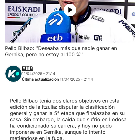
Herri-kirolak
Balonmano
Kirolak 360
Pello Bilbao: ''Deseaba más que nadie ganar en
Gernika, pero no estoy al 100 %''
Atletismo
EITB
11/04/2025 - 21:14
Carreras de montaña
Última actualización
11/04/2025 - 21:14
Más deportes
Pello Bilbao tenía dos claros objetivos en esta
edición de la Itzulia: disputar la clasificación
"Helmuga"
general y ganar la 5ª etapa que finalazaba en su
casa. Sin embargo, la caída que sufrió en Lodosa
ha condicionado su carrera, y hoy no pudo
imponerse en Gernika, aunque lo intentó
metiéndose en la fuga.