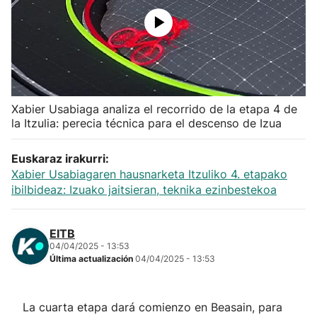
Herri-kirolak
Balonmano
Kirolak 360
Xabier Usabiaga analiza el recorrido de la etapa 4 de
la Itzulia: perecia técnica para el descenso de Izua
Atletismo
Euskaraz irakurri:
Xabier Usabiagaren hausnarketa Itzuliko 4. etapako
Carreras de montaña
ibilbideaz: Izuako jaitsieran, teknika ezinbestekoa
Más deportes
EITB
04/04/2025 - 13:53
"Helmuga"
Última actualización
04/04/2025 - 13:53
La cuarta etapa dará comienzo en Beasain, para