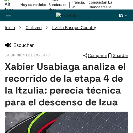
Francia:
conquistan La
|
|
Hoy es noticia:
Bandera de
9ª
Blanca tras la
Hondarribia
etapa
lesión de
ES
Mariezkurrena
II
Inicio
Ciclismo
Itzulia Basque Country
Buscador
Escuchar
LA OPINIÓN DEL EXPERTO
Compartir
Guardar
Fútbol
Xabier Usabiaga analiza el
Pelota
recorrido de la etapa 4 de
la Itzulia: perecia técnica
Remo
para el descenso de Izua
Baloncesto
Ciclismo