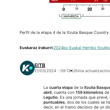
Perfil de la etapa 4 de la Itzulia Basque Country 
Euskaraz irakurri:
2024ko Euskal Herriko Itzuliko
EITB
21/03/2024 - 09:13
Última actualización
La
cuarta etapa
de la
Itzulia Basq
abril
, cuenta con
159 kilómetros
de 
Legutio
. Es una jornada que prevé,
puntuables
, dos de los cuales se h
decir, en el tramo decisivo de un dí