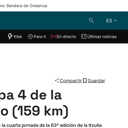
mo: Bandera de Ondarroa
ES
"Helmuga"
Klisk
Para ti
En directo
Últimas noticias
Klisk
En directo
s
Para ti
Lo último
Compartir
Guardar
pa 4 de la
io (159 km)
a cuarta jornada de la 63ª edición de la Itzulia