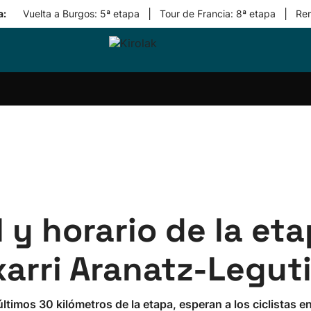
|
|
a:
Vuelta a Burgos: 5ª etapa
Tour de Francia: 8ª etapa
Re
ri-
Balonmano
Kirolak
Atletismo
Carreras
Más
olak
360
de
deporte
Equipos
montaña
kolaritza
Competiciones
En
ri-
directo
otzea
Vídeos
ol Herri
por
atira
deporte
l y horario de la eta
xarri Aranatz-Legut
timos 30 kilómetros de la etapa, esperan a los ciclistas en l