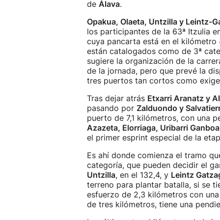
de
Álava
.
Opakua, Olaeta, Untzilla y Leintz-
los participantes de la 63ª Itzulia 
cuya pancarta está en el kilómetro 
están catalogados como de 3ª categ
sugiere la organización de la carre
de la jornada, pero que prevé la di
tres puertos tan cortos como exige
Tras dejar atrás
Etxarri Aranatz y A
pasando por
Zalduondo y Salvatier
puerto de 7,1 kilómetros, con una p
Azazeta, Elorriaga, Uribarri Ganboa
el primer esprint especial de la etap
Es ahí donde comienza el tramo que
categoría, que pueden decidir el ga
Untzilla
, en el 132,4, y
Leintz Gatza
terreno para plantar batalla, si se t
esfuerzo de 2,3 kilómetros con una
de tres kilómetros, tiene una pendi