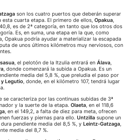
Gatzaga
son los cuatro puertos que deberán superar
en esta cuarta etapa. El primero de ellos,
Opakua
,
40,8, es de 2ª categoría, en tanto que los otros dos
oría. Es, en suma, una etapa en la que, como
ra, Opakua podría ayudar a materializar la escapada
sputa de unos últimos kilómetros muy nerviosos, con
ntes.
lsasua
, el pelotón de la Itzulia entrará en
Álava
,
ra
, donde comenzará la subida a Opakua. Es un
endiente media del 5,8 %, que preludia el paso por
 y Legutio
, donde, en el kilómetro 107, tendrá lugar
a.
 se caracteriza por las continuas subidas de 3ª
nador y la suerte de la etapa.
Olaeta
, en el 118,6
ga
, en el 149,2, a falta de diez para meta, ofrecen
ienen fuerzas y piernas para ello.
Untzilla
supone un
 dura pendiente media del 8,5 %, y
Leintz-Gatzaga
,
ente media del 8,7 %.