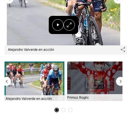
Herri-kirolak
Balonmano
Kirolak 360
Alejandro Valverde en acción
Atletismo
Carreras de montaña
Más deportes
Primoz Roglic
Alejandro Valverde en acción
"Helmuga"