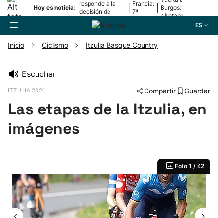
responde a la
Francia:
|
|
Hoy es noticia:
Burgos:
decisión de
7ª
4ª etapa
Oriamendi
etapa
ES
Inicio
Ciclismo
Itzulia Basque Country
Buscador
Escuchar
ITZULIA 2021
Compartir
Guardar
Fútbol
Las etapas de la Itzulia, en
Pelota
imágenes
Remo
Foto
1 / 42
Baloncesto
Ciclismo