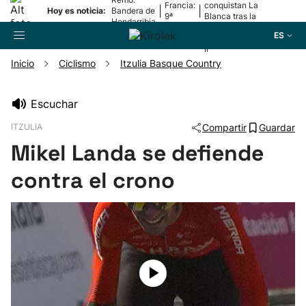
Francia:
conquistan La
|
|
Hoy es noticia:
Bandera de
9ª
Blanca tras la
Hondarribia
etapa
lesión de
ES
Mariezkurrena
II
Inicio
Ciclismo
Itzulia Basque Country
Buscador
Escuchar
ITZULIA
Compartir
Guardar
Fútbol
Mikel Landa se defiende
Pelota
contra el crono
Remo
Baloncesto
Ciclismo