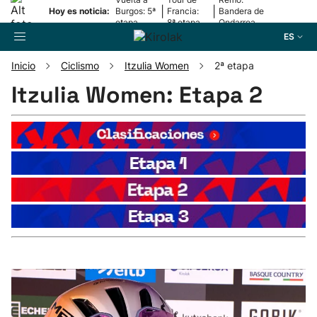
|
|
Hoy es noticia:
Burgos: 5ª
Francia:
Bandera de
etapa
8ª etapa
Ondarroa
ES
Inicio
Ciclismo
Itzulia Women
2ª etapa
Buscador
Itzulia Women: Etapa 2
Fútbol
Pelota
Remo
Baloncesto
Ciclismo