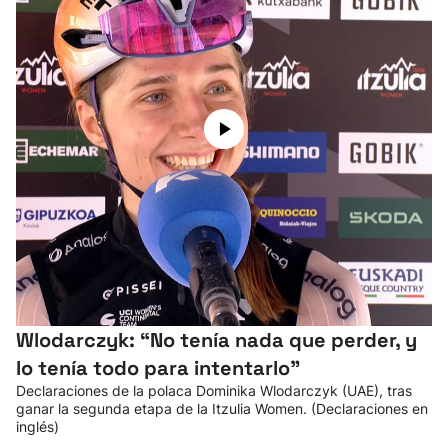
Herri-kirolak
Balonmano
Kirolak 360
Atletismo
Carreras de montaña
Más deportes
Wlodarczyk: “No tenía nada que perder, y
"Helmuga"
lo tenía todo para intentarlo”
Declaraciones de la polaca Dominika Wlodarczyk (UAE), tras
ganar la segunda etapa de la Itzulia Women. (Declaraciones en
inglés)