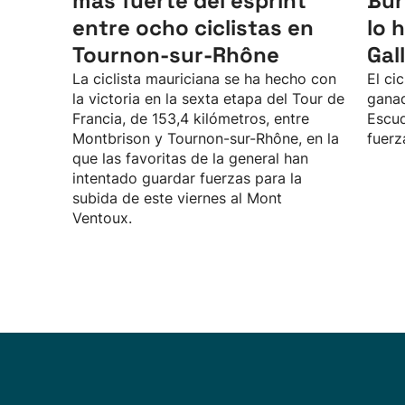
más fuerte del esprint
Bur
entre ocho ciclistas en
lo 
Tournon-sur-Rhône
Gall
La ciclista mauriciana se ha hecho con
El ci
la victoria en la sexta etapa del Tour de
ganad
Francia, de 153,4 kilómetros, entre
Escu
Montbrison y Tournon-sur-Rhône, en la
fuerz
que las favoritas de la general han
intentado guardar fuerzas para la
subida de este viernes al Mont
Ventoux.