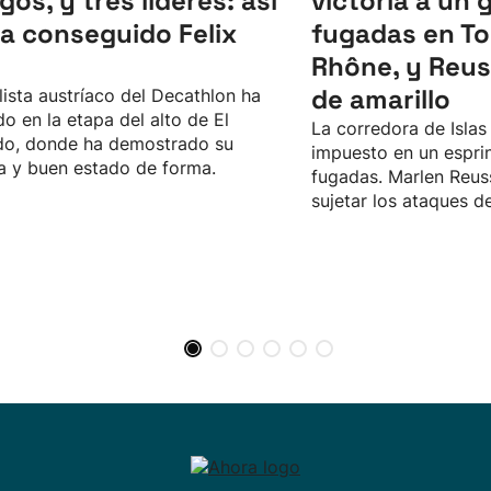
gos, y tres líderes: así
victoria a un 
ha conseguido Felix
fugadas en T
Rhône, y Reus
de amarillo
clista austríaco del Decathlon ha
o en la etapa del alto de El
La corredora de Islas
do, donde ha demostrado su
impuesto en un esprin
a y buen estado de forma.
fugadas. Marlen Reuss
sujetar los ataques d