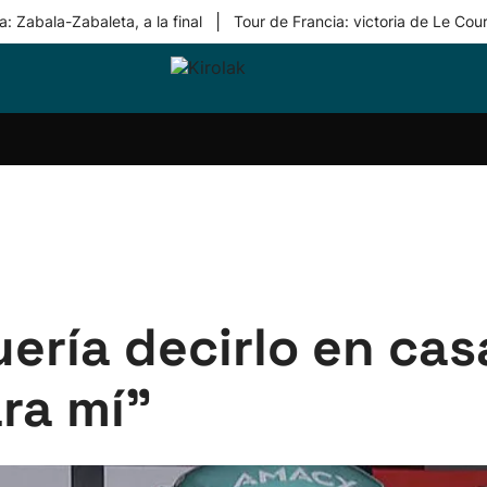
|
: Zabala-Zabaleta, a la final
Tour de Francia: victoria de Le Cou
ri-
Balonmano
Kirolak
Atletismo
Carreras
Más
olak
360
de
deporte
Equipos
montaña
kolaritza
Competiciones
En
ri-
directo
otzea
Vídeos
ol Herri
por
atira
deporte
uería decirlo en cas
ra mí"