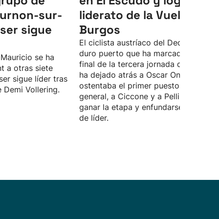
grupo de
en El Escudo y logra el
ournon-sur-
liderato de la Vuelta a
ser sigue
Burgos
El ciclista austríaco del Decathlon, en
duro puerto que ha marcado el tram
 Mauricio se ha
final de la tercera jornada de la carrer
t a otras siete
ha dejado atrás a Oscar Onley, que
er sigue líder tras
ostentaba el primer puesto en la
e Demi Vollering.
general, a Ciccone y a Pellizzari, para
ganar la etapa y enfundarse el maillot
de líder.