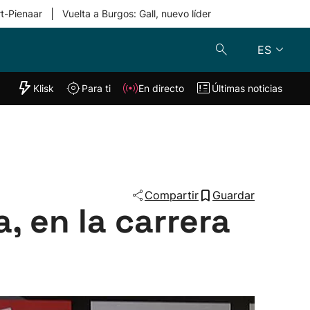
|
rt-Pienaar
Vuelta a Burgos: Gall, nuevo líder
ES
"Helmuga"
Klisk
Para ti
En directo
Últimas noticias
Klisk
En directo
s
Para ti
Lo último
Compartir
Guardar
a, en la carrera