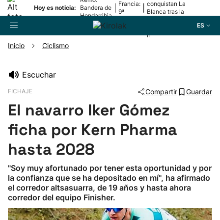
Francia:
conquistan La
|
|
Hoy es noticia:
Bandera de
9ª
Blanca tras la
Hondarribia
etapa
lesión de
ES
Mariezkurrena
II
Inicio
Ciclismo
Buscador
Escuchar
FICHAJE
Compartir
Guardar
Fútbol
El navarro Iker Gómez
Pelota
ficha por Kern Pharma
hasta 2028
Remo
"Soy muy afortunado por tener esta oportunidad y por
la confianza que se ha depositado en mí", ha afirmado
Baloncesto
el corredor altsasuarra, de 19 años y hasta ahora
corredor del equipo Finisher.
Ciclismo