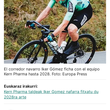
Herri-kirolak
Balonmano
Kirolak 360
Atletismo
Carreras de montaña
El corredor navarro Iker Gómez ficha con el equipo
Kern Pharma hasta 2028. Foto: Europa Press
Más deportes
Euskaraz irakurri:
"Helmuga"
Kern Pharma taldeak Iker Gomez nafarra fitxatu du
2028ra arte