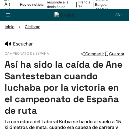
responde a la
Francia:
|
|
Hoy es noticia:
Burgos:
decisión de
7ª
4ª etapa
Oriamendi
etapa
ES
Inicio
Ciclismo
Buscador
Escuchar
CAMPEONATO DE ESPAÑA
Compartir
Guardar
Fútbol
Así ha sido la caída de Ane
Pelota
Santesteban cuando
luchaba por la victoria en
Remo
el campeonato de España
Baloncesto
de ruta
Ciclismo
La corredora del Laboral Kutxa se ha ido al suelo a 15
kilómetros de meta, cuando era cabeza de carrera y