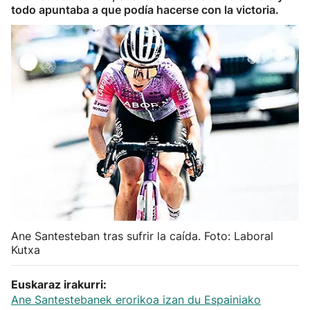
todo apuntaba a que podía hacerse con la victoria.
Herri-kirolak
Balonmano
Kirolak 360
Atletismo
Carreras de montaña
Más deportes
Ane Santesteban tras sufrir la caída. Foto: Laboral
"Helmuga"
Kutxa
Euskaraz irakurri:
Ane Santestebanek erorikoa izan du Espainiako