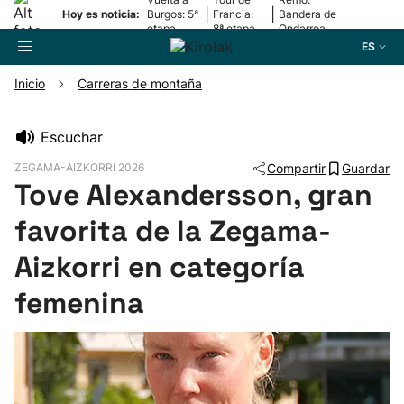
|
|
Hoy es noticia:
Burgos: 5ª
Francia:
Bandera de
etapa
8ª etapa
Ondarroa
ES
Inicio
Carreras de montaña
Buscador
Escuchar
ZEGAMA-AIZKORRI 2026
Compartir
Guardar
Fútbol
Tove Alexandersson, gran
favorita de la Zegama-
Pelota
Aizkorri en categoría
Remo
femenina
Baloncesto
Ciclismo