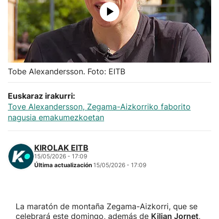
Herri-kirolak
Balonmano
Kirolak 360
Tobe Alexandersson. Foto: EITB
Euskaraz irakurri:
Atletismo
Tove Alexandersson, Zegama-Aizkorriko faborito
nagusia emakumezkoetan
Carreras de montaña
KIROLAK EITB
Más deportes
15/05/2026 - 17:09
Última actualización
15/05/2026 - 17:09
"Helmuga"
La maratón de montaña Zegama-Aizkorri, que se
celebrará este domingo, además de
Kilian Jornet
,