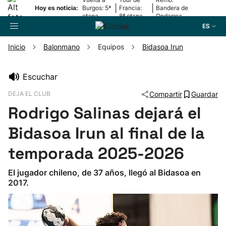
|
|
Hoy es noticia:
Burgos: 5ª
Francia:
Bandera de
etapa
8ª etapa
Ondarroa
ES
Inicio
Balonmano
Equipos
Bidasoa Irun
Buscador
Escuchar
DEJA EL CLUB
Compartir
Guardar
Fútbol
Rodrigo Salinas dejará el
Pelota
Bidasoa Irun al final de la
temporada 2025-2026
Remo
El jugador chileno, de 37 años, llegó al Bidasoa en
2017.
Baloncesto
Ciclismo