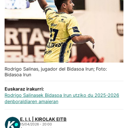
Herri-kirolak
Balonmano
Kirolak 360
Atletismo
Rodrigo Salinas, jugador del Bidasoa Irun; Foto:
Carreras de montaña
Bidasoa Irun
Más deportes
Euskaraz irakurri:
Rodrigo Salinasek Bidasoa Irun utziko du 2025-2026
denboraldiaren amaieran
"Helmuga"
E. I. I. | KIROLAK EITB
15/04/2026 - 20:00