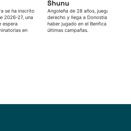
Shunu
a se ha inscrito
Angoleña de 28 años, juega de latera
e 2026-27, una
derecho y llega a Donostia después 
e espera
haber jugado en el Benfica las tres
minatorias en
últimas campañas.