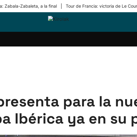
|
: Zabala-Zabaleta, a la final
Tour de Francia: victoria de Le Cou
ri-
Balonmano
Kirolak
Atletismo
Carreras
Más
olak
360
de
deporte
Equipos
montaña
kolaritza
Competiciones
En
ri-
directo
otzea
Vídeos
ol Herri
por
atira
deporte
 presenta para la 
a Ibérica ya en su 