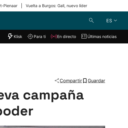
|
rt-Pienaar
Vuelta a Burgos: Gall, nuevo líder
ES
"Helmuga"
Klisk
Para ti
En directo
Últimas noticias
Klisk
En directo
s
Para ti
Lo último
Compartir
Guardar
nueva campaña
poder