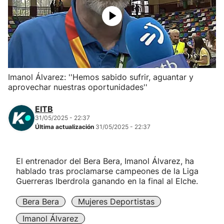
Herri-kirolak
Balonmano
Kirolak 360
Imanol Álvarez: ''Hemos sabido sufrir, aguantar y
aprovechar nuestras oportunidades''
Atletismo
EITB
31/05/2025 - 22:37
Carreras de montaña
Última actualización
31/05/2025 - 22:37
Más deportes
El entrenador del Bera Bera, Imanol Álvarez, ha
hablado tras proclamarse campeones de la Liga
"Helmuga"
Guerreras Iberdrola ganando en la final al Elche.
Bera Bera
Mujeres Deportistas
Imanol Álvarez