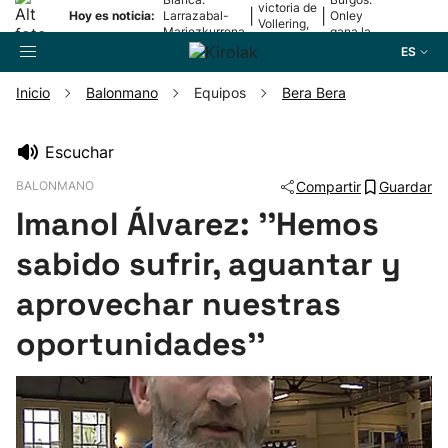
victoria de
|
|
Hoy es noticia:
Larrazabal-
Onley
Vollering,
Mariezkurrena
gana la
en la 5ª
II, a la final
2ª etapa
ES
etapa
Inicio
Balonmano
Equipos
Bera Bera
Buscador
Escuchar
BALONMANO
Compartir
Guardar
Fútbol
Imanol Álvarez: ''Hemos
Pelota
sabido sufrir, aguantar y
aprovechar nuestras
Remo
oportunidades''
Baloncesto
Ciclismo