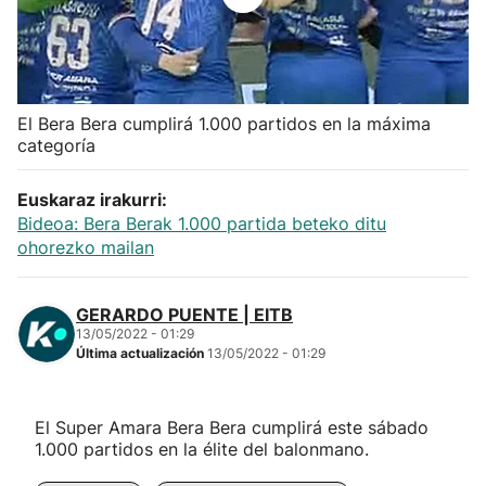
Herri-kirolak
Balonmano
El Bera Bera cumplirá 1.000 partidos en la máxima
categoría
Kirolak 360
Euskaraz irakurri:
Atletismo
Bideoa: Bera Berak 1.000 partida beteko ditu
ohorezko mailan
Carreras de montaña
GERARDO PUENTE | EITB
Más deportes
13/05/2022 - 01:29
Última actualización
13/05/2022 - 01:29
"Helmuga"
El Super Amara Bera Bera cumplirá este sábado
1.000 partidos en la élite del balonmano.