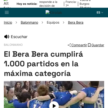
responde a la
Francia:
|
|
Hoy es noticia:
Burgos:
decisión de
7ª
4ª etapa
Oriamendi
etapa
ES
Inicio
Balonmano
Equipos
Bera Bera
Buscador
Escuchar
BALONMANO
Compartir
Guardar
Fútbol
El Bera Bera cumplirá
Pelota
1.000 partidos en la
máxima categoría
Remo
Baloncesto
Ciclismo