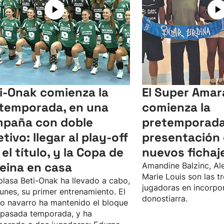
i-Onak comienza la
El Super Amar
temporada, en una
comienza la
paña con doble
pretemporada
etivo: llegar al play-off
presentación 
 el título, y la Copa de
nuevos fichaj
Reina en casa
Amandine Balzinc, Al
Marie Louis son las tr
plasa Beti-Onak ha llevado a cabo,
jugadoras en incorpor
lunes, su primer entrenamiento. El
donostiarra.
o navarro ha mantenido el bloque
 pasada temporada, y ha