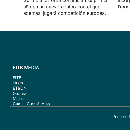
Gorostidi afronta con ilusión su primer
incor
año en un nuevo equipo con el que,
Donde
además, jugará competición europea.
EITB MEDIA
EITB
Orain
ETBON
Gaztea
Makusi
Guau - Gure Audioa
Política 