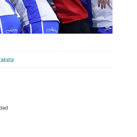
raketa
idad