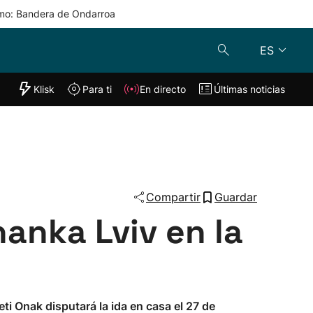
mo: Bandera de Ondarroa
ES
"Helmuga"
Klisk
Para ti
En directo
Últimas noticias
Klisk
En directo
s
Para ti
Lo último
Compartir
Guardar
hanka Lviv en la
ti Onak disputará la ida en casa el 27 de