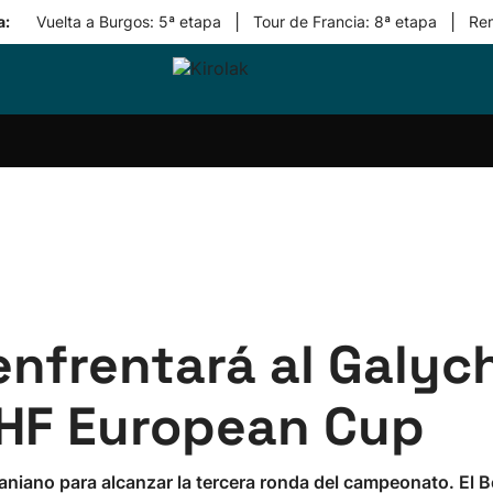
|
|
a:
Vuelta a Burgos: 5ª etapa
Tour de Francia: 8ª etapa
Re
ri-
Balonmano
Kirolak
Atletismo
Carreras
Más
olak
360
de
deporte
Equipos
montaña
kolaritza
Competiciones
En
ri-
directo
otzea
Vídeos
ol Herri
por
atira
deporte
enfrentará al Galyc
EHF European Cup
niano para alcanzar la tercera ronda del campeonato. El Be