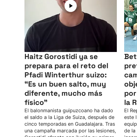
Haitz Gorostidi ya se
Bet
prepara para el reto del
pre
Pfadi Winterthur suizo:
cam
“Es un buen salto, muy
obj
diferente, mucho más
por
físico”
la 
El balonmanista guipuzcoano ha dado
El Re
el saldo a la Liga de Suiza, después de
este 
cinco temporadas en Guadalajara. Tras
equip
una campaña marcada por las lesiones,
de la