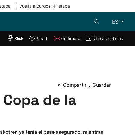
|
 etapa
Vuelta a Burgos: 4ª etapa
ES
"Helmuga"
Klisk
Para ti
En directo
Últimas noticias
Klisk
En directo
s
Para ti
Lo último
Compartir
Guardar
a Copa de la
uskotren ya tenía el pase asegurado, mientras