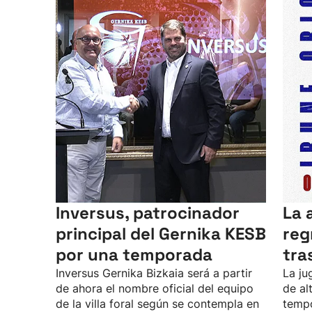
Inversus, patrocinador
La 
principal del Gernika KESB
reg
por una temporada
tra
Inversus Gernika Bizkaia será a partir
La ju
de ahora el nombre oficial del equipo
de al
de la villa foral según se contempla en
tempo