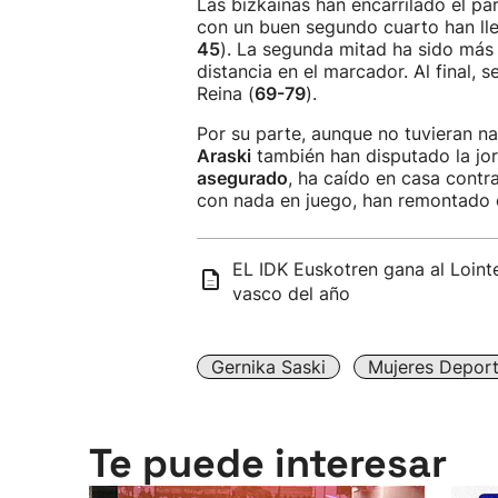
Las bizkaínas han encarrilado el pa
con un buen segundo cuarto han ll
45
). La segunda mitad ha sido más 
distancia en el marcador. Al final, s
Reina (
69-79
).
Por su parte, aunque no tuvieran na
Araski
también han disputado la jo
asegurado
, ha caído en casa contr
con nada en juego, han remontado 
EL IDK Euskotren gana al Lointe
vasco del año
Gernika Saski
Mujeres Deport
Te puede interesar