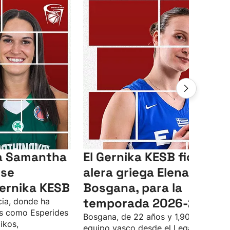
ga Samantha
El Gernika KESB ficha a l
 se
alera griega Elena
Gernika KESB
Bosgana, para la
temporada 2026-2027
cia, donde ha
s como Esperides
Bosgana, de 22 años y 1,90, llega al
ikos,
equipo vasco desde el Leganés.