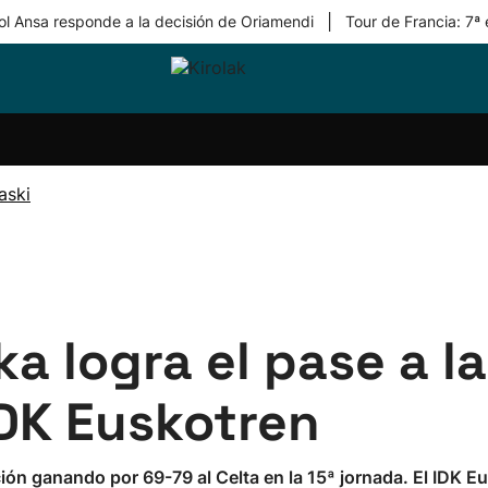
|
ol Ansa responde a la decisión de Oriamendi
Tour de Francia: 7ª
ri-
Balonmano
Kirolak
Atletismo
Carreras
Más
olak
360
de
deporte
Equipos
montaña
kolaritza
Competiciones
En
aski
ri-
directo
otzea
Vídeos
ol Herri
por
atira
deporte
ka logra el pase a l
IDK Euskotren
ión ganando por 69-79 al Celta en la 15ª jornada. El IDK E