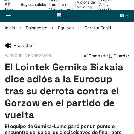
victoria de
|
|
Hoy es noticia:
Larrazabal-
Onley
Vollering,
Mariezkurrena
gana la
en la 5ª
II, a la final
2ª etapa
ES
etapa
Inicio
Baloncesto
Equipos
Gernika Saski
Buscador
Escuchar
EUROCUP (DIECISEISAVOS)
Compartir
Guardar
Fútbol
El Lointek Gernika Bizkaia
Pelota
dice adiós a la Eurocup
tras su derrota contra el
Remo
Gorzow en el partido de
Baloncesto
vuelta
Ciclismo
El equipo de Gernika-Lumo ganó por un punto el
encuentro de ida de los dieciseisavos de final, pero