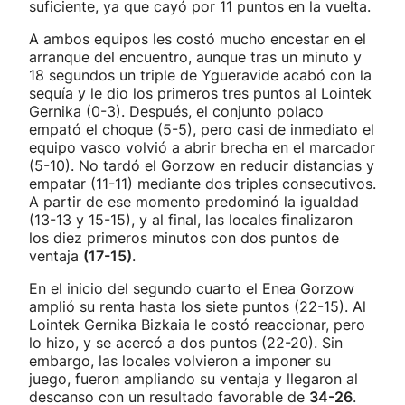
suficiente, ya que cayó por 11 puntos en la vuelta.
A ambos equipos les costó mucho encestar en el
arranque del encuentro, aunque tras un minuto y
18 segundos un triple de Ygueravide acabó con la
sequía y le dio los primeros tres puntos al Lointek
Gernika (0-3). Después, el conjunto polaco
empató el choque (5-5), pero casi de inmediato el
equipo vasco volvió a abrir brecha en el marcador
(5-10). No tardó el Gorzow en reducir distancias y
empatar (11-11) mediante dos triples consecutivos.
A partir de ese momento predominó la igualdad
(13-13 y 15-15), y al final, las locales finalizaron
los diez primeros minutos con dos puntos de
ventaja
(17-15)
.
En el inicio del segundo cuarto el Enea Gorzow
amplió su renta hasta los siete puntos (22-15). Al
Lointek Gernika Bizkaia le costó reaccionar, pero
lo hizo, y se acercó a dos puntos (22-20). Sin
embargo, las locales volvieron a imponer su
juego, fueron ampliando su ventaja y llegaron al
descanso con un resultado favorable de
34-26
.