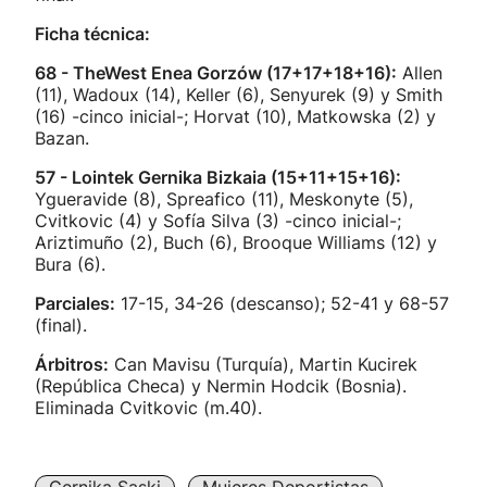
Ficha técnica:
68 - TheWest Enea Gorzów (17+17+18+16):
Allen
(11), Wadoux (14), Keller (6), Senyurek (9) y Smith
(16) -cinco inicial-; Horvat (10), Matkowska (2) y
Bazan.
57 - Lointek Gernika Bizkaia (15+11+15+16):
Ygueravide (8), Spreafico (11), Meskonyte (5),
Cvitkovic (4) y Sofía Silva (3) -cinco inicial-;
Ariztimuño (2), Buch (6), Brooque Williams (12) y
Bura (6).
Parciales:
17-15, 34-26 (descanso); 52-41 y 68-57
(final).
Árbitros:
Can Mavisu (Turquía), Martin Kucirek
(República Checa) y Nermin Hodcik (Bosnia).
Eliminada Cvitkovic (m.40).