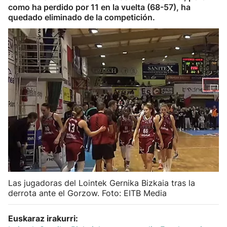
como ha perdido por 11 en la vuelta (68-57), ha
Herri-kirolak
quedado eliminado de la competición.
Balonmano
Kirolak 360
Atletismo
Carreras de montaña
Más deportes
"Helmuga"
Las jugadoras del Lointek Gernika Bizkaia tras la
derrota ante el Gorzow. Foto: EITB Media
Euskaraz irakurri: