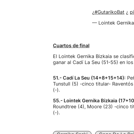
¿
#GutarikoBat
¿
p
— Lointek Gernik
Cuartos de final
El Lointek Gernika Bizkaia se clasif
ganar al Cadí La Seu (51-55) en los 
51.- Cadí La Seu (14+8+15+14):
Peñ
Tunstull (5) -cinco titular- Raventós
(-).
55.- Lointek Gernika Bizkaia (17+1
Roundtree (4), Moore (23) -cinco titu
(-).