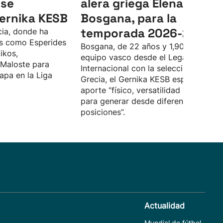
 se
alera griega Elena
Gernika KESB
Bosgana, para la
temporada 2026-2027
cia, donde ha
s como Esperides
Bosgana, de 22 años y 1,90, llega al
ikos,
equipo vasco desde el Leganés.
 Maloste para
Internacional con la selección de
apa en la Liga
Grecia, el Gernika KESB espera que
aporte “físico, versatilidad y capacid
para generar desde diferentes
posiciones”.
Actualidad
Mundial de fútbol