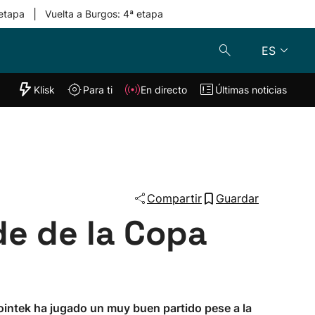
|
 etapa
Vuelta a Burgos: 4ª etapa
ES
"Helmuga"
Klisk
Para ti
En directo
Últimas noticias
Klisk
En directo
s
Para ti
Lo último
Compartir
Guardar
de de la Copa
 Lointek ha jugado un muy buen partido pese a la