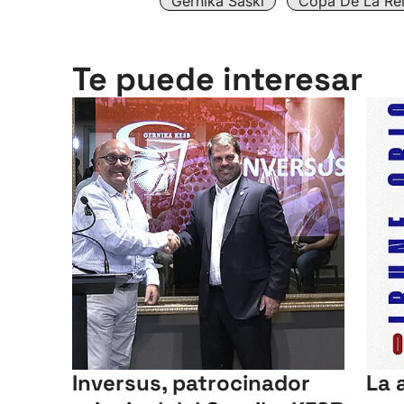
Gernika Saski
Copa De La Re
Te puede interesar
Inversus, patrocinador
La 