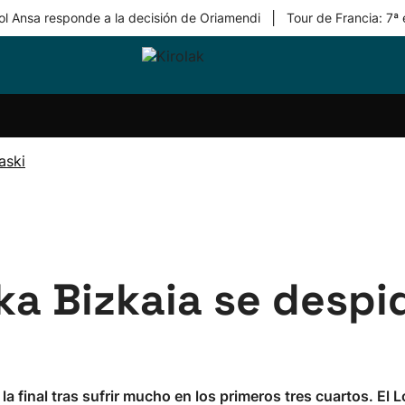
|
ol Ansa responde a la decisión de Oriamendi
Tour de Francia: 7ª
ri-
Balonmano
Kirolak
Atletismo
Carreras
Más
olak
360
de
deporte
Equipos
montaña
kolaritza
Competiciones
En
aski
ri-
directo
otzea
Vídeos
ol Herri
por
atira
deporte
ika Bizkaia se despi
 la final tras sufrir mucho en los primeros tres cuartos. El