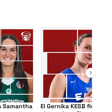
ga Samantha
El Gernika KESB ficha a l