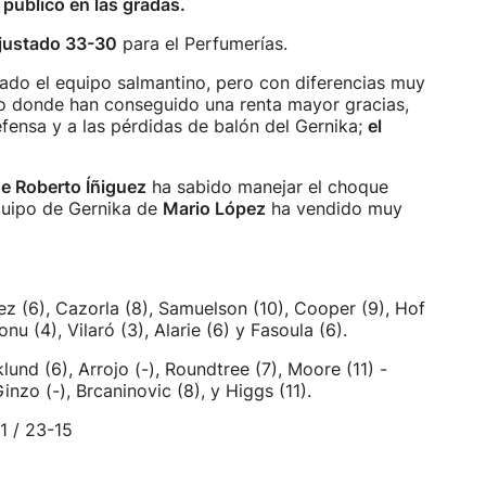
público en las gradas.
justado 33-30
para el Perfumerías.
ado el equipo salmantino, pero con diferencias muy
rto donde han conseguido una renta mayor gracias,
efensa y a las pérdidas de balón del Gernika;
el
de Roberto Íñiguez
ha sabido manejar el choque
quipo de Gernika de
Mario López
ha vendido muy
z (6), Cazorla (8), Samuelson (10), Cooper (9), Hof
onu (4), Vilaró (3), Alarie (6) y Fasoula (6).
lund (6), Arrojo (-), Roundtree (7), Moore (11) -
 Ginzo (-), Brcaninovic (8), y Higgs (11).
1 / 23-15