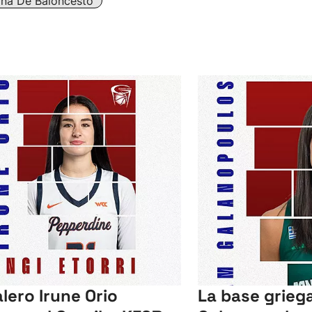
ina De Baloncesto
alero Irune Orio
La base grie