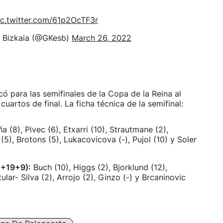
ic.twitter.com/61p2OcTF3r
a Bizkaia (@GKesb)
March 26, 2022
icó para las semifinales de la Copa de la Reina al
cuartos de final. La ficha técnica de la semifinal:
a (8), Pivec (6), Etxarri (10), Strautmane (2),
 (5), Brotons (5), Lukacovicova (-), Pujol (10) y Soler
0+19+9):
Buch (10), Higgs (2), Bjorklund (12),
lar- Silva (2), Arrojo (2), Ginzo (-) y Brcaninovic