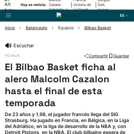
|
|
Hoy es noticia:
Zabala-
victoria de
Gall,
Zabaleta, a
Le Court-
nuevo
la final
Pienaar
líder
ES
Inicio
Baloncesto
Equipos
Bilbao Basket
Buscador
Escuchar
FICHAJE
Compartir
Guardar
Fútbol
El Bilbao Basket ficha al
Pelota
alero Malcolm Cazalon
hasta el final de esta
Remo
temporada
Baloncesto
De 23 años y 1,98, el jugador francés llega del SIG
Strasburg. Ha jugado en Francia, en Bélgica, en la Liga
Ciclismo
del Adriático, en la liga de desarrollo de la NBA y, con
Detroit Pistons, en la NBA. El club bilbaíno espera de