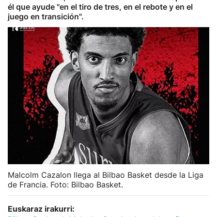
él que ayude "en el tiro de tres, en el rebote y en el
Herri-kirolak
juego en transición".
Balonmano
Kirolak 360
Atletismo
Carreras de montaña
Más deportes
"Helmuga"
Malcolm Cazalon llega al Bilbao Basket desde la Liga
de Francia. Foto: Bilbao Basket.
Euskaraz irakurri: