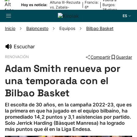
Altuna III-Rezusta
Francia:
|
|
Hoy es noticia:
Burgos:
vs. Zabala-
6ª
3ª etapa
Zabaleta
etapa
ES
Inicio
Baloncesto
Equipos
Bilbao Basket
Buscador
Escuchar
RENOVACIÓN
Compartir
Guardar
Fútbol
Adam Smith renueva por
Pelota
una temporada con el
Bilbao Basket
Remo
El escolta de 30 años, en la campaña 2022-23, que es
la primera en que ha jugado en el equipo bilbaíno, ha
Baloncesto
promediado 14,2 puntos y 3,1 asistencias por partido.
Solo Jerrick Harding (Bàsquet Manresa) ha logrado
Ciclismo
más puntos que él en la Liga Endesa.