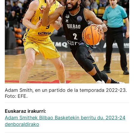
Herri-kirolak
Balonmano
Kirolak 360
Atletismo
Carreras de montaña
Adam Smith, en un partido de la temporada 2022-23.
Más deportes
Foto: EFE.
"Helmuga"
Euskaraz irakurri:
Adam Smithek Bilbao Basketekin berritu du, 2023-24
denboraldirako