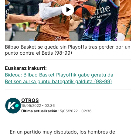
Herri-kirolak
Balonmano
Kirolak 360
Bilbao Basket se queda sin Playoffs tras perder por un
punto contra el Betis (98-99)
Atletismo
Euskaraz irakurri:
Bideoa: Bilbao Basket Playoffik gabe geratu da
Carreras de montaña
Betisen aurka puntu bategatik galduta (98-99)
Más deportes
OTROS
15/05/2022 - 02:36
"Helmuga"
Última actualización
15/05/2022 - 02:36
En un partido muy disputado, los hombres de