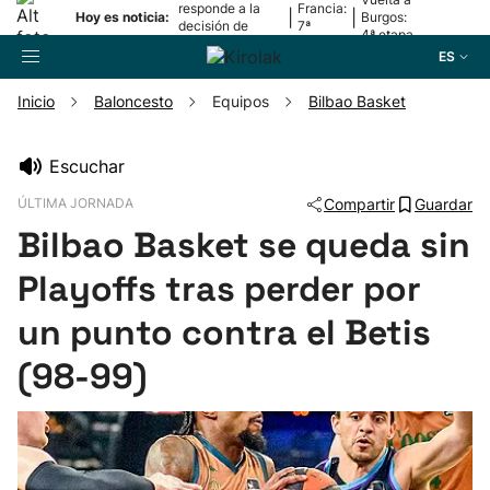
responde a la
Francia:
|
|
Hoy es noticia:
Burgos:
decisión de
7ª
4ª etapa
Oriamendi
etapa
ES
Inicio
Baloncesto
Equipos
Bilbao Basket
Buscador
Escuchar
ÚLTIMA JORNADA
Compartir
Guardar
Fútbol
Bilbao Basket se queda sin
Pelota
Playoffs tras perder por
un punto contra el Betis
Remo
(98-99)
Baloncesto
Ciclismo