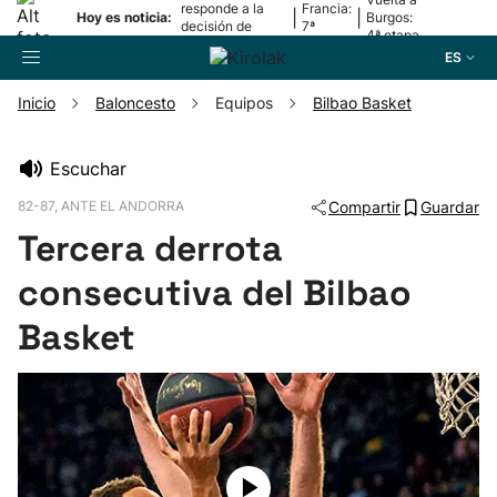
responde a la
Francia:
|
|
Hoy es noticia:
Burgos:
decisión de
7ª
4ª etapa
Oriamendi
etapa
ES
Inicio
Baloncesto
Equipos
Bilbao Basket
Buscador
Escuchar
82-87, ANTE EL ANDORRA
Compartir
Guardar
Fútbol
Tercera derrota
Pelota
consecutiva del Bilbao
Basket
Remo
Baloncesto
Ciclismo