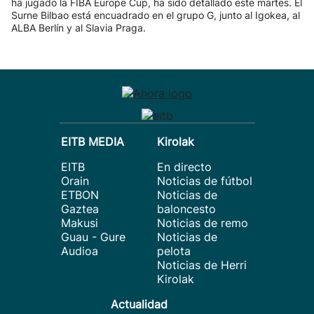
ha jugado la FIBA Europe Cup, ha sido detallado este martes. El
Surne Bilbao está encuadrado en el grupo G, junto al Igokea, al
ALBA Berlín y al Slavia Praga.
EITB MEDIA
Kirolak
EITB
En directo
Orain
Noticias de fútbol
ETBON
Noticias de
Gaztea
baloncesto
Makusi
Noticias de remo
Guau - Gure
Noticias de
Audioa
pelota
Noticias de Herri
Kirolak
Actualidad