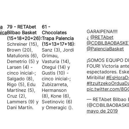
ha
79 - RETAbet
61 -
GARAIPENA!!!!
nica
Bilbao Basket
Chocolates
¿
@RETAbet
(15+18+20+26):
Trapa Palencia
@CDBILBAOBASKE
Schreiner (15),
(15+13+17+16)
:
@PalenciaBasket
Brown (20),
Sanz (3), Jordi
Matulionis (6),
Grimau,
¡SOMOS EQUIPO D
Demetrio (5) y
Vasturia (14),
FOUR! Victoria ant
Larsen (4) -
Otegui (14) y
espectadores. Eske
cinco inicial-;
Gustis (10) -
Miribilla!
#EsHoraD
Salgado (8),
cinco inicial-;
#ItzultzekoOrduaD
Rigo (5), Edu
Zubizarreta,
pic.twitter.com/
Martínez (5),
Hermanson
Cruz (2),
(8), Kone (6),
— RETAbet Bilbao 
Lammers (9) y
Svetinovic (6)
(@CDBILBAOBASK
Dani Martín.
y Omeragic ().
mayo de 2019