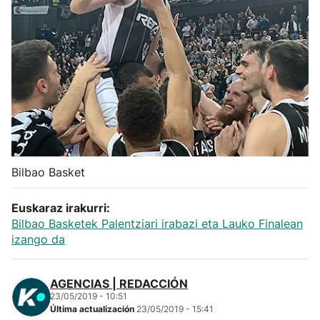
Herri-kirolak
Balonmano
Kirolak 360
Atletismo
Bilbao Basket
Carreras de montaña
Euskaraz irakurri:
Más deportes
Bilbao Basketek Palentziari irabazi eta Lauko Finalean
izango da
"Helmuga"
AGENCIAS | REDACCIÓN
23/05/2019 - 10:51
Última actualización
23/05/2019 - 15:41