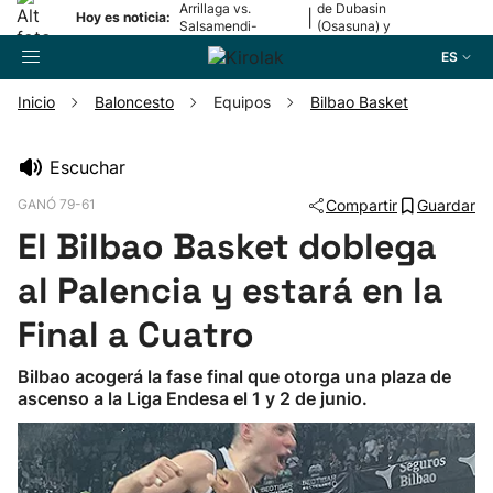
Arrillaga vs.
de Dubasin
|
Hoy es noticia:
Salsamendi-
(Osasuna) y
Bergara y Erasun
Valentini
ES
vs. Gaminde
(Alavés)
Inicio
Baloncesto
Equipos
Bilbao Basket
Buscador
Escuchar
GANÓ 79-61
Compartir
Guardar
Fútbol
El Bilbao Basket doblega
Pelota
al Palencia y estará en la
Final a Cuatro
Remo
Bilbao acogerá la fase final que otorga una plaza de
ascenso a la Liga Endesa el 1 y 2 de junio.
Baloncesto
Ciclismo