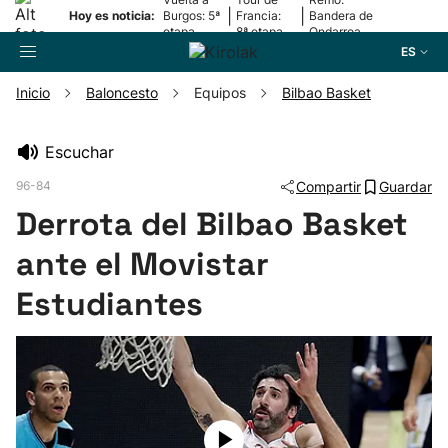
|
|
Hoy es noticia:
Burgos: 5ª
Francia:
Bandera de
etapa
8ª etapa
Ondarroa
ES
Inicio
Baloncesto
Equipos
Bilbao Basket
Buscador
Escuchar
96-84
Compartir
Guardar
Fútbol
Derrota del Bilbao Basket
Pelota
ante el Movistar
Estudiantes
Remo
Baloncesto
Ciclismo