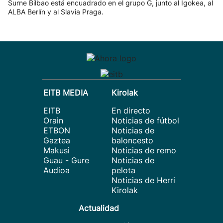
Surne Bilbao está encuadrado en el grupo G, junto al Igokea, al
ALBA Berlín y al Slavia Praga.
EITB MEDIA
Kirolak
EITB
En directo
Orain
Noticias de fútbol
ETBON
Noticias de
Gaztea
baloncesto
Makusi
Noticias de remo
Guau - Gure
Noticias de
Audioa
pelota
Noticias de Herri
Kirolak
Actualidad