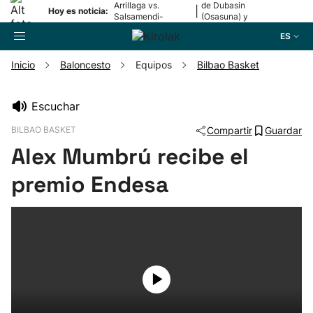
Arrillaga vs.
de Dubasin
|
Hoy es noticia:
Salsamendi-
(Osasuna) y
Bergara y Erasun
Valentini
ES
vs. Gaminde
(Alavés)
Inicio
Baloncesto
Equipos
Bilbao Basket
Buscador
Escuchar
BILBAO BASKET
Compartir
Guardar
Fútbol
Alex Mumbrú recibe el
Pelota
premio Endesa
Remo
Baloncesto
Ciclismo