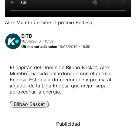
Herri-kirolak
Alex Mumbrú recibe el premio Endesa
Balonmano
EITB
18/05/2016 - 15:59
Kirolak 360
Última actualización
18/05/2016 - 15:59
Atletismo
El capitán del Dominion Bilbao Basket, Alex
Mumbrú, ha sido galardonado con el premio
Carreras de montaña
Endesa. Este galardón reconoce y premia al
jugador de la Liga Endesa que mejor sepa
aprovechar la energía.
Más deportes
Bilbao Basket
"Helmuga"
Publicidad