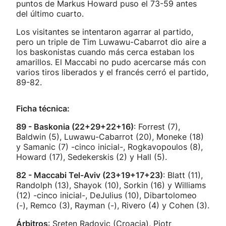
puntos de Markus Howard puso el 73-59 antes
del último cuarto.
Los visitantes se intentaron agarrar al partido,
pero un triple de Tim Luwawu-Cabarrot dio aire a
los baskonistas cuando más cerca estaban los
amarillos. El Maccabi no pudo acercarse más con
varios tiros liberados y el francés cerró el partido,
89-82.
Ficha técnica:
89 - Baskonia (22+29+22+16)
: Forrest (7),
Baldwin (5), Luwawu-Cabarrot (20), Moneke (18)
y Samanic (7) -cinco inicial-, Rogkavopoulos (8),
Howard (17), Sedekerskis (2) y Hall (5).
82 - Maccabi Tel-Aviv (23+19+17+23)
: Blatt (11),
Randolph (13), Shayok (10), Sorkin (16) y Williams
(12) -cinco inicial-, DeJulius (10), Dibartolomeo
(-), Remco (3), Rayman (-), Rivero (4) y Cohen (3).
Árbitros
: Sreten Radovic (Croacia), Piotr