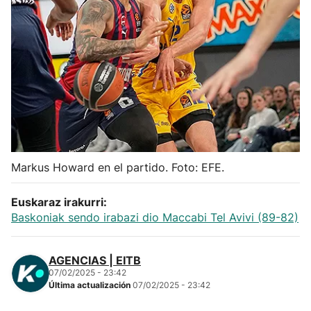
Herri-kirolak
Balonmano
Kirolak 360
Atletismo
Markus Howard en el partido. Foto: EFE.
Carreras de montaña
Euskaraz irakurri:
Más deportes
Baskoniak sendo irabazi dio Maccabi Tel Avivi (89-82)
"Helmuga"
AGENCIAS | EITB
07/02/2025 - 23:42
Última actualización
07/02/2025 - 23:42