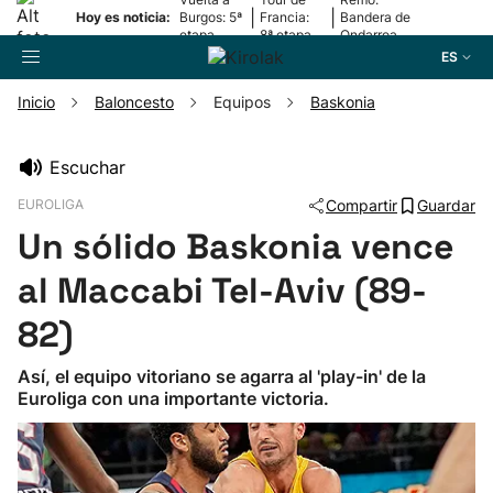
|
|
Hoy es noticia:
Burgos: 5ª
Francia:
Bandera de
etapa
8ª etapa
Ondarroa
ES
Inicio
Baloncesto
Equipos
Baskonia
Buscador
Escuchar
EUROLIGA
Compartir
Guardar
Fútbol
Un sólido Baskonia vence
Pelota
al Maccabi Tel-Aviv (89-
82)
Remo
Así, el equipo vitoriano se agarra al 'play-in' de la
Euroliga con una importante victoria.
Baloncesto
Ciclismo