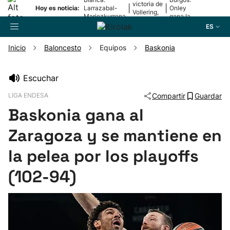
victoria de
|
|
Hoy es noticia:
Larrazabal-
Onley
Vollering,
Mariezkurrena
gana la
en la 5ª
II, a la final
2ª etapa
ES
etapa
Inicio
Baloncesto
Equipos
Baskonia
Buscador
Escuchar
LIGA ENDESA
Compartir
Guardar
Fútbol
Baskonia gana al
Pelota
Zaragoza y se mantiene en
la pelea por los playoffs
Remo
(102-94)
Baloncesto
Ciclismo