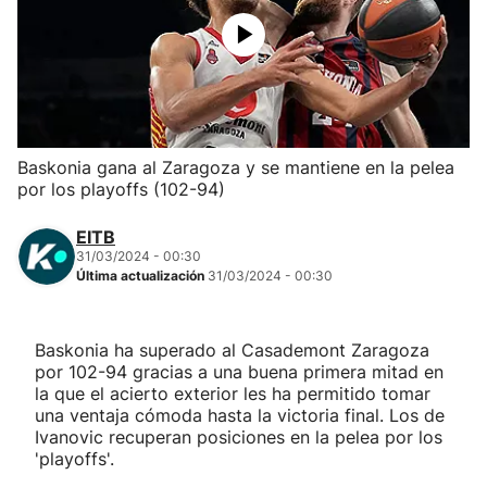
Herri-kirolak
Balonmano
Kirolak 360
Baskonia gana al Zaragoza y se mantiene en la pelea
por los playoffs (102-94)
Atletismo
EITB
31/03/2024 - 00:30
Carreras de montaña
Última actualización
31/03/2024 - 00:30
Más deportes
Baskonia ha superado al Casademont Zaragoza
por 102-94 gracias a una buena primera mitad en
"Helmuga"
la que el acierto exterior les ha permitido tomar
una ventaja cómoda hasta la victoria final. Los de
Ivanovic recuperan posiciones en la pelea por los
'playoffs'.