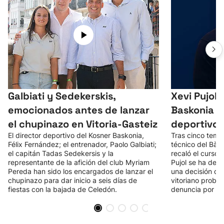
Galbiati y Sedekerskis,
Xevi Pujol 
emocionados antes de lanzar
Baskonia p
el chupinazo en Vitoria-Gasteiz
deportivo 
El director deportivo del Kosner Baskonia,
Tras cinco temp
Félix Fernández; el entrenador, Paolo Galbiati;
técnico del Bàs
el capitán Tadas Sedekersis y la
recaló el curso 
representante de la afición del club Myriam
Pujol se ha desv
Pereda han sido los encargados de lanzar el
una decisión qu
chupinazo para dar inicio a seis días de
vitoriano proba
fiestas con la bajada de Celedón.
denuncia por vía 