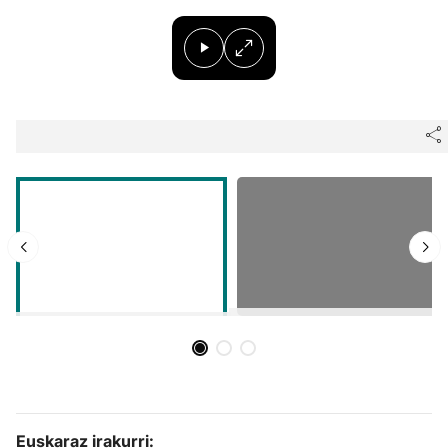
Herri-kirolak
Balonmano
Kirolak 360
Atletismo
Carreras de montaña
Más deportes
"Helmuga"
Euskaraz irakurri: