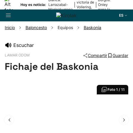
victoria de
|
|
Hoy es noticia:
Larrazabal-
Onley
Vollering,
Mariezkurrena
gana la
en la 5ª
II, a la final
2ª etapa
ES
etapa
Inicio
Baloncesto
Equipos
Baskonia
Buscador
Escuchar
LAMAR ODOM
Compartir
Guardar
Fútbol
Fichaje del Baskonia
Pelota
Foto
1 / 11
Remo
Baloncesto
Ciclismo