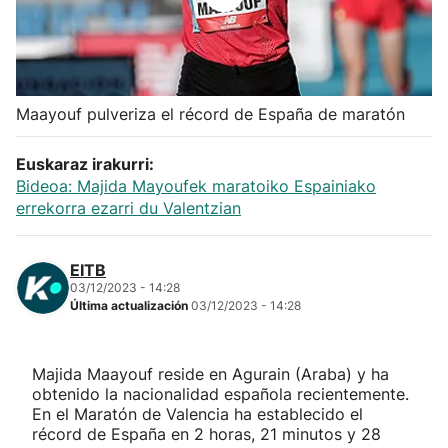
Herri-kirolak
Balonmano
Maayouf pulveriza el récord de España de maratón
Kirolak 360
Euskaraz irakurri:
Bideoa: Majida Mayoufek maratoiko Espainiako
Atletismo
errekorra ezarri du Valentzian
Carreras de montaña
EITB
03/12/2023 - 14:28
Más deportes
Última actualización
03/12/2023 - 14:28
"Helmuga"
Majida Maayouf reside en Agurain (Araba) y ha
obtenido la nacionalidad española recientemente.
En el Maratón de Valencia ha establecido el
récord de España en 2 horas, 21 minutos y 28