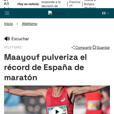
responde a la
Francia:
|
|
Hoy es noticia:
Burgos:
decisión de
7ª
4ª etapa
Oriamendi
etapa
ES
Inicio
Atletismo
Buscador
Escuchar
ATLETISMO
Compartir
Guardar
Fútbol
Maayouf pulveriza el
Pelota
récord de España de
maratón
Remo
Baloncesto
Ciclismo