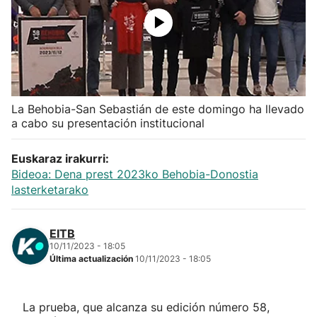
Herri-kirolak
Balonmano
Kirolak 360
La Behobia-San Sebastián de este domingo ha llevado
a cabo su presentación institucional
Atletismo
Euskaraz irakurri:
Bideoa: Dena prest 2023ko Behobia-Donostia
Carreras de montaña
lasterketarako
Más deportes
EITB
10/11/2023 - 18:05
"Helmuga"
Última actualización
10/11/2023 - 18:05
La prueba, que alcanza su edición número 58,