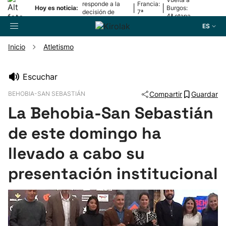
responde a la
Francia:
|
|
Hoy es noticia:
Burgos:
decisión de
7ª
4ª etapa
Oriamendi
etapa
ES
Inicio
Atletismo
Buscador
Escuchar
BEHOBIA-SAN SEBASTIÁN
Compartir
Guardar
Fútbol
La Behobia-San Sebastián
Pelota
de este domingo ha
llevado a cabo su
Remo
presentación institucional
Baloncesto
Ciclismo