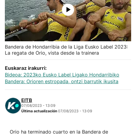
Herri-kirolak
Balonmano
Kirolak 360
Bandera de Hondarribia de la Liga Eusko Label 2023:
La regata de Orio, vista desde la trainera
Atletismo
Euskaraz irakurri:
Bideoa: 2023ko Eusko Label Ligako Hondarribiko
Carreras de montaña
Bandera: Orioren estropada, ontzi barrutik ikusita
Más deportes
EITB
07/08/2023 - 13:09
"Helmuga"
Última actualización
07/08/2023 - 13:09
Orio ha terminado cuarto en la Bandera de