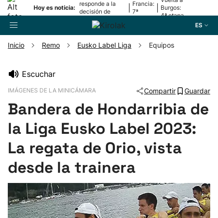
responde a la
Francia:
|
|
Hoy es noticia:
Burgos:
decisión de
7ª
4ª etapa
Oriamendi
etapa
ES
Inicio
Remo
Eusko Label Liga
Equipos
Buscador
Escuchar
IMÁGENES DE LA MINICÁMARA
Compartir
Guardar
Fútbol
Bandera de Hondarribia de
Pelota
la Liga Eusko Label 2023:
La regata de Orio, vista
Remo
desde la trainera
Baloncesto
Ciclismo