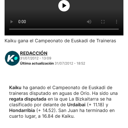
Herri-kirolak
Balonmano
Kirolak 360
Kaiku gana el Campeonato de Euskadi de Traineras
REDACCIÓN
Atletismo
31/07/2012 - 13:09
Última actualización
31/07/2012 - 18:52
Carreras de montaña
Más deportes
Kaiku
ha ganado el Campeonato de Euskadi de
traineras disputado en aguas de Orio. Ha sido una
regata disputada
en la que La Bizkaitarra se ha
"Helmuga"
clasificado por delante de
Urdaibai
(+ 11.18) y
Hondarribia
(+ 14.52). San Juan ha terminado en
cuarto lugar, a 16.84 de Kaiku.