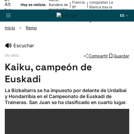
Francia:
conquistan La
|
|
Hoy es noticia:
Bandera de
9ª
Blanca tras la
Hondarribia
etapa
lesión de
ES
Mariezkurrena
II
Inicio
Remo
Buscador
Escuchar
EN ORIO
Compartir
Guardar
Fútbol
Kaiku, campeón de
Pelota
Euskadi
La Bizkaitarra se ha impuesto por delante de Urdaibai
Remo
y Hondarribia en el Campeonato de Euskadi de
Traineras. San Juan se ha clasificado en cuarto lugar.
Baloncesto
Ciclismo