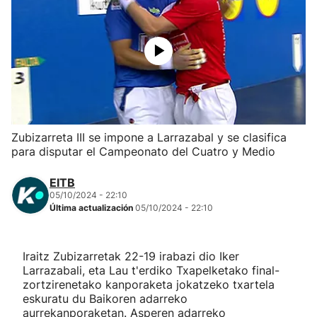
Herri-kirolak
Balonmano
Kirolak 360
Zubizarreta III se impone a Larrazabal y se clasifica
Atletismo
para disputar el Campeonato del Cuatro y Medio
Carreras de montaña
EITB
05/10/2024 - 22:10
Última actualización
05/10/2024 - 22:10
Más deportes
"Helmuga"
Iraitz Zubizarretak 22-19 irabazi dio Iker
Larrazabali, eta Lau t'erdiko Txapelketako final-
zortzirenetako kanporaketa jokatzeko txartela
eskuratu du Baikoren adarreko
aurrekanporaketan. Asperen adarreko