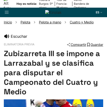
|
|
Hoy es noticia:
Burgos: 5ª
Francia:
Bandera de
etapa
8ª etapa
Ondarroa
ES
Inicio
Pelota
Pelota a mano
Cuatro y Medio
Buscador
Escuchar
ELIMINATORIA PREVIA
Compartir
Guardar
Fútbol
Zubizarreta III se impone a
Pelota
Larrazabal y se clasifica
para disputar el
Remo
Campeonato del Cuatro y
Baloncesto
Medio
Ciclismo