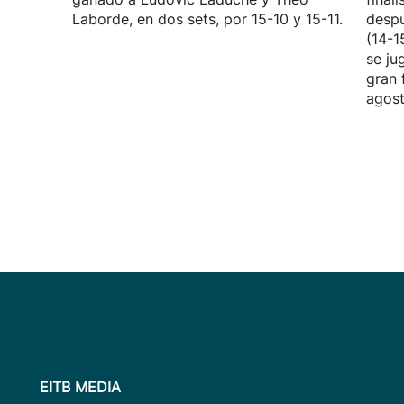
Laborde, en dos sets, por 15-10 y 15-11.
despu
(14-1
se ju
gran 
agost
EITB MEDIA