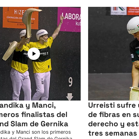
andika y Manci,
Urreisti sufre
meros finalistas del
de fibras en s
nd Slam de Gernika
derecho y est
tres semanas 
dika y Manci son los primeros
istas del Grand Slam de Gernika