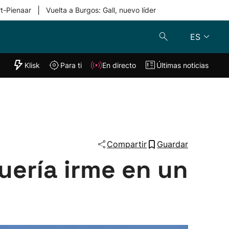
|
rt-Pienaar
Vuelta a Burgos: Gall, nuevo líder
ES
"Helmuga"
Klisk
Para ti
En directo
Últimas noticias
Klisk
En directo
s
Para ti
Lo último
Compartir
Guardar
Quería irme en un