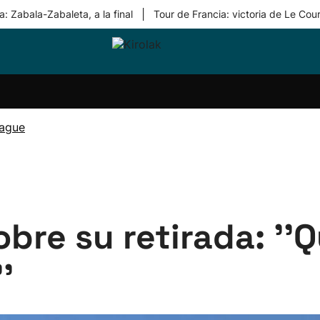
|
: Zabala-Zabaleta, a la final
Tour de Francia: victoria de Le Cou
ri-
Balonmano
Kirolak
Atletismo
Carreras
Más
olak
360
de
deporte
Equipos
montaña
kolaritza
Competiciones
En
eague
ri-
directo
otzea
Vídeos
ol Herri
por
atira
deporte
bre su retirada: ''
'