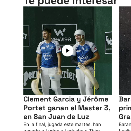
Te puede interesar
Clement Garcia y Jérôme
Bar
Portet ganan el Master 3,
pri
en San Juan de Luz
Gra
En la final, jugada este martes, han
Baran
ganado a Ludovic Laduche y Théo
final