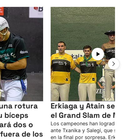
 una rotura
Erkiaga y Atain se llevan
u bíceps
el Grand Slam de Markin
ará dos o
Los campeones han logrado la victor
ante Txanika y Salegi, que se colaron
fuera de los
en la final por sorpresa. Erkiaga y Ata