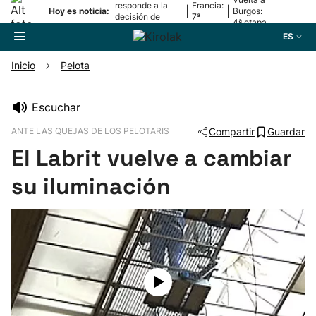
responde a la
Francia:
|
|
Hoy es noticia:
Burgos:
decisión de
7ª
4ª etapa
Oriamendi
etapa
ES
Inicio
Pelota
Buscador
Escuchar
ANTE LAS QUEJAS DE LOS PELOTARIS
Compartir
Guardar
Fútbol
El Labrit vuelve a cambiar
Pelota
su iluminación
Remo
Baloncesto
Ciclismo