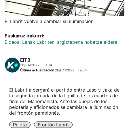
Herri-kirolak
El Labrit vuelve a cambiar su iluminación
Balonmano
Euskaraz irakurri:
Kirolak 360
Bideoa: Lanak Labriten, argiztapena hobetze aldera
Atletismo
EITB
26/04/2022 - 19:04
Última actualización
26/04/2022 - 19:04
Carreras de montaña
Más deportes
El Labrit albergará el partido entre Laso y Jaka de
la segunda jornada de la liguilla de los cuartos de
final del Manomanista. Ante las quejas de los
"Helmuga"
pelotaris y aficionados se cambiará la iluminación
del frontón pamplonés.
Pelota
Frontón Labrit