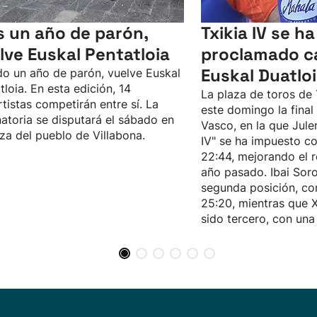
s un año de parón,
Txikia IV se ha
lve Euskal Pentatloia
proclamado c
Euskal Duatloi
o un año de parón, vuelve Euskal
tloia. En esta edición, 14
La plaza de toros de
tistas competirán entre sí. La
este domingo la final
natoria se disputará el sábado en
Vasco, en la que Julen
aza del pueblo de Villabona.
IV" se ha impuesto c
22:44, mejorando el r
año pasado. Ibai Soro
segunda posición, co
25:20, mientras que 
sido tercero, con una