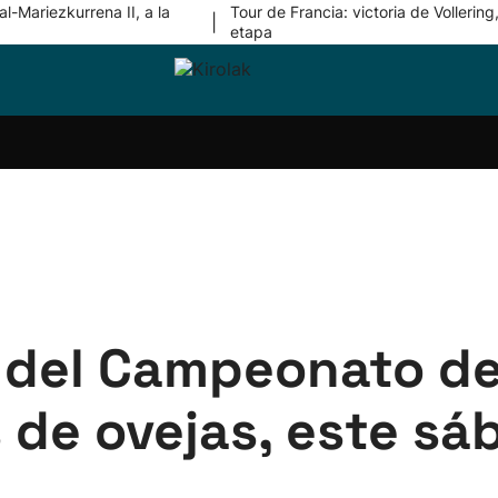
l-Mariezkurrena II, a la
Tour de Francia: victoria de Vollering,
|
etapa
ri-
Balonmano
Kirolak
Atletismo
Carreras
Más
olak
360
de
deporte
Equipos
montaña
kolaritza
Competiciones
En
ri-
directo
otzea
Vídeos
ol Herri
por
atira
deporte
 del Campeonato de
 de ovejas, este sá