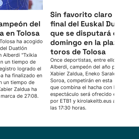
Sin favorito claro en la
ampeón del
final del Euskal Duatloia,
a en Tolosa
que se disputará este
domingo en la plaza de
 Tolosa ha acogido
 del Duatlón
toros de Tolosa
 Alberdi "Txikia
Once deportistas, entre ellos, Julen
on un tiempo de
Alberdi, campeón del año pasado,
egistro logrado el
Xabier Zaldua, Eneko Saralegi e Ibai
a ha finalizado en
Soroa, competirán en esta modalidad
n un tiempo de
que combina el hacha con la carrera. 
Xabier Zaldua ha
espectáculo será ofrecido en directo
 marca de 27:08.
por ETB1 y kirolakeitb.eus a partir de
las 17:30 horas.