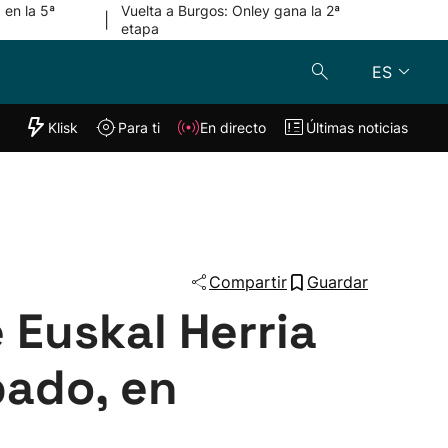
 en la 5ª
Vuelta a Burgos: Onley gana la 2ª
|
etapa
ES
"Helmuga"
Klisk
Para ti
En directo
Últimas noticias
Klisk
En directo
s
Para ti
Lo último
Compartir
Guardar
 Euskal Herria
bado, en