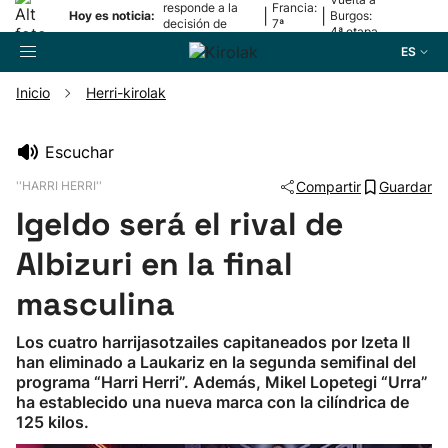
responde a la
Francia:
|
|
Hoy es noticia:
Burgos:
decisión de
7ª
4ª etapa
Oriamendi
etapa
ES
Inicio
Herri-kirolak
Buscador
Escuchar
''HARRI HERRI''
Compartir
Guardar
Fútbol
Igeldo será el rival de
Pelota
Albizuri en la final
masculina
Remo
Los cuatro harrijasotzailes capitaneados por Izeta II
han eliminado a Laukariz en la segunda semifinal del
Baloncesto
programa “Harri Herri”. Además, Mikel Lopetegi “Urra”
ha establecido una nueva marca con la cilíndrica de
Ciclismo
125 kilos.