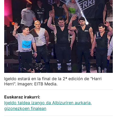
Herri-kirolak
Balonmano
Kirolak 360
Atletismo
Carreras de montaña
Igeldo estará en la final de la 2ª edición de "Harri
Más deportes
Herri". Imagen: EITB Media.
"Helmuga"
Euskaraz irakurri:
Igeldo taldea izango da Albizuriren aurkaria,
gizonezkoen finalean