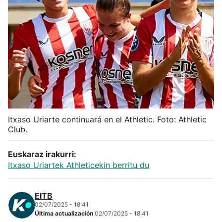
Herri-kirolak
Balonmano
Kirolak 360
Atletismo
Itxaso Uriarte continuará en el Athletic. Foto: Athletic
Carreras de montaña
Club.
Más deportes
Euskaraz irakurri:
Itxaso Uriartek Athleticekin berritu du
"Helmuga"
EITB
02/07/2025 - 18:41
Última actualización
02/07/2025 - 18:41