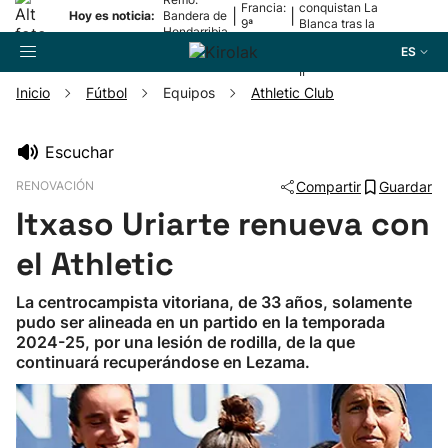
Francia:
conquistan La
|
|
Hoy es noticia:
Bandera de
9ª
Blanca tras la
Hondarribia
etapa
lesión de
ES
Mariezkurrena
II
Inicio
Fútbol
Equipos
Athletic Club
Buscador
Escuchar
RENOVACIÓN
Compartir
Guardar
Fútbol
Itxaso Uriarte renueva con
Pelota
el Athletic
La centrocampista vitoriana, de 33 años, solamente
Remo
pudo ser alineada en un partido en la temporada
2024-25, por una lesión de rodilla, de la que
continuará recuperándose en Lezama.
Baloncesto
Ciclismo