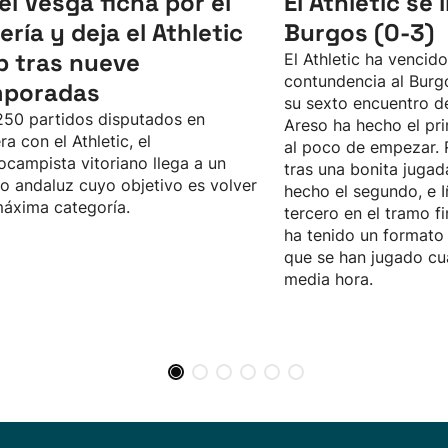
el Vesga ficha por el
El Athletic se
ería y deja el Athletic
Burgos (0-3)
b tras nueve
El Athletic ha vencid
contundencia al Burgo
mporadas
su sexto encuentro d
50 partidos disputados en
Areso ha hecho el pri
ra con el Athletic, el
al poco de empezar. 
ocampista vitoriano llega a un
tras una bonita jugad
o andaluz cuyo objetivo es volver
hecho el segundo, e I
máxima categoría.
tercero en el tramo fi
ha tenido un formato 
que se han jugado cu
media hora.