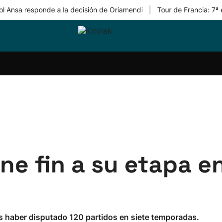
|
ol Ansa responde a la decisión de Oriamendi
Tour de Francia: 7ª
ri-
Balonmano
Kirolak
Atletismo
Carreras
Más
olak
360
de
deporte
Equipos
montaña
kolaritza
Competiciones
En
ri-
directo
otzea
Vídeos
ol Herri
por
atira
deporte
e fin a su etapa en
ras haber disputado 120 partidos en siete temporadas.