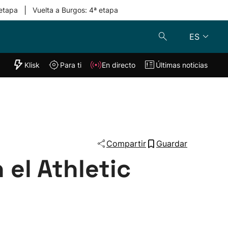
|
 etapa
Vuelta a Burgos: 4ª etapa
ES
"Helmuga"
Klisk
Para ti
En directo
Últimas noticias
Klisk
En directo
s
Para ti
Lo último
Compartir
Guardar
 el Athletic