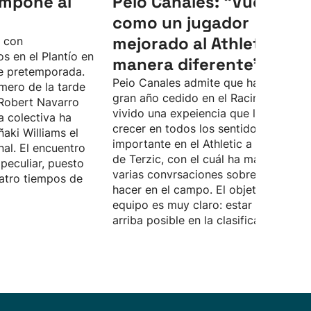
 impone al
Peio Canales: “Vuelvo
como un jugador
mejorado al Athletic, de
o con
s en el Plantío en
manera diferente”
e pretemporada.
Peio Canales admite que ha pasado 
mero de la tarde
gran año cedido en el Racing, donde 
Robert Navarro
vivido una expeiencia que le ha hech
a colectiva ha
crecer en todos los sentidos. Quiere 
ñaki Williams el
importante en el Athletic a las órdene
nal. El encuentro
de Terzic, con el cuál ha mantenido
peculiar, puesto
varias convrsaciones sobre lo que d
atro tiempos de
hacer en el campo. El objetivo del
equipo es muy claro: estar lo más
arriba posible en la clasificación.