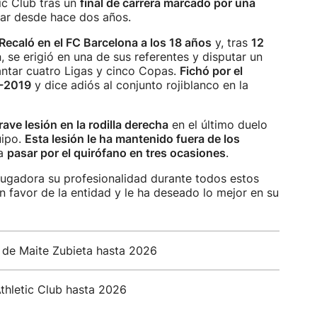
tic Club tras un
final de carrera marcado por una
gar desde hace dos años.
Recaló en el FC Barcelona a los 18 años
y, tras
12
a
, se erigió en una de sus referentes y disputar un
antar cuatro Ligas y cinco Copas.
Fichó por el
8-2019
y dice adiós al conjunto rojiblanco en la
ave lesión en la rodilla derecha
en el último duelo
uipo.
Esta lesión le ha mantenido fuera de los
 a
pasar por el quirófano en tres ocasiones
.
 jugadora su profesionalidad durante todos estos
n favor de la entidad y le ha deseado lo mejor en su
o de Maite Zubieta hasta 2026
thletic Club hasta 2026