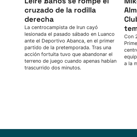
Leire Baños se rompe el
Mik
cruzado de la rodilla
Alm
derecha
Clu
te
La centrocampista de Irun cayó
lesionada el pasado sábado en Luanco
Con 2
ante el Deportivo Abanca, en el primer
Prime
partido de la pretemporada. Tras una
centr
acción fortuita tuvo que abandonar el
equip
terreno de juego cuando apenas habían
a la 
trascurrido dos minutos.