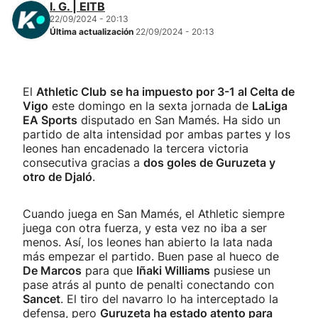
I. G. | EITB
22/09/2024 - 20:13
Última actualización
22/09/2024 - 20:13
El
Athletic Club
se ha impuesto por 3-1 al Celta de
Vigo
este domingo en la sexta jornada de
LaLiga
EA Sports
disputado en San Mamés. Ha sido un
partido de alta intensidad por ambas partes y los
leones han encadenado la tercera victoria
consecutiva gracias a
dos goles de Guruzeta y
otro de Djaló
.
Cuando juega en San Mamés, el Athletic siempre
juega con otra fuerza, y esta vez no iba a ser
menos. Así, los leones han abierto la lata nada
más empezar el partido. Buen pase al hueco de
De Marcos
para que
Iñaki Williams
pusiese un
pase atrás al punto de penalti conectando con
Sancet
. El tiro del navarro lo ha interceptado la
defensa, pero
Guruzeta ha estado atento para