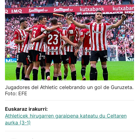
Herri-kirolak
Balonmano
Kirolak 360
Atletismo
Carreras de montaña
Jugadores del Athletic celebrando un gol de Guruzeta.
Foto: EFE
Más deportes
Euskaraz irakurri:
"Helmuga"
Athleticek hirugarren garaipena kateatu du Celtaren
aurka (3-1)