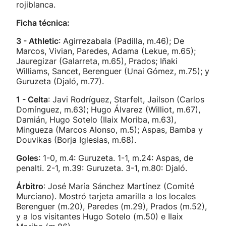
rojiblanca.
Ficha técnica:
3 - Athletic
: Agirrezabala (Padilla, m.46); De
Marcos, Vivian, Paredes, Adama (Lekue, m.65);
Jauregizar (Galarreta, m.65), Prados; Iñaki
Williams, Sancet, Berenguer (Unai Gómez, m.75); y
Guruzeta (Djaló, m.77).
1 - Celta
: Javi Rodríguez, Starfelt, Jailson (Carlos
Domínguez, m.63); Hugo Álvarez (Williot, m.67),
Damián, Hugo Sotelo (Ilaix Moriba, m.63),
Mingueza (Marcos Alonso, m.5); Aspas, Bamba y
Douvikas (Borja Iglesias, m.68).
Goles
: 1-0, m.4: Guruzeta. 1-1, m.24: Aspas, de
penalti. 2-1, m.39: Guruzeta. 3-1, m.80: Djaló.
Árbitro
: José María Sánchez Martínez (Comité
Murciano). Mostró tarjeta amarilla a los locales
Berenguer (m.20), Paredes (m.29), Prados (m.52),
y a los visitantes Hugo Sotelo (m.50) e Ilaix