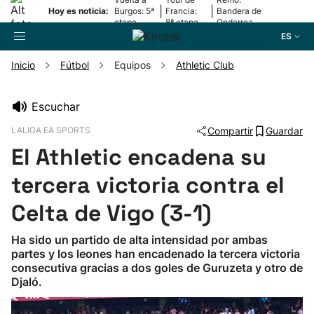
|
|
Hoy es noticia:
Burgos: 5ª
Francia:
Bandera de
etapa
8ª etapa
Ondarroa
ES
Inicio
Fútbol
Equipos
Athletic Club
Buscador
Escuchar
LALIGA EA SPORTS
Compartir
Guardar
Fútbol
El Athletic encadena su
Pelota
tercera victoria contra el
Celta de Vigo (3-1)
Remo
Ha sido un partido de alta intensidad por ambas
partes y los leones han encadenado la tercera victoria
Baloncesto
consecutiva gracias a dos goles de Guruzeta y otro de
Djaló.
Ciclismo