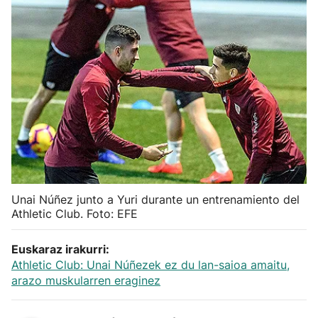
Herri-kirolak
Balonmano
Kirolak 360
Atletismo
Carreras de montaña
Unai Núñez junto a Yuri durante un entrenamiento del
Athletic Club. Foto: EFE
Más deportes
Euskaraz irakurri:
"Helmuga"
Athletic Club: Unai Núñezek ez du lan-saioa amaitu,
arazo muskularren eraginez