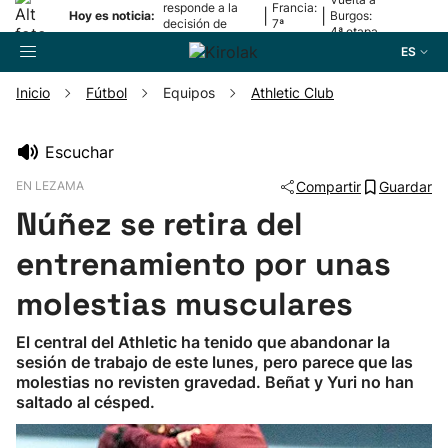
responde a la
Francia:
|
|
Hoy es noticia:
Burgos:
decisión de
7ª
4ª etapa
Oriamendi
etapa
ES
Inicio
Fútbol
Equipos
Athletic Club
Buscador
Escuchar
EN LEZAMA
Compartir
Guardar
Fútbol
Núñez se retira del
Pelota
entrenamiento por unas
molestias musculares
Remo
El central del Athletic ha tenido que abandonar la
sesión de trabajo de este lunes, pero parece que las
Baloncesto
molestias no revisten gravedad. Beñat y Yuri no han
saltado al césped.
Ciclismo