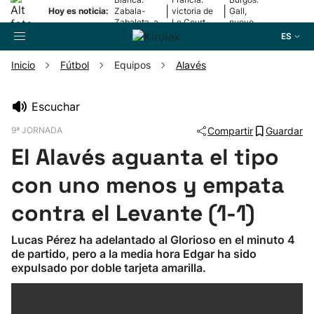
|
|
Hoy es noticia:
Zabala-
victoria de
Gall,
Zabaleta, a
Le Court-
nuevo
la final
Pienaar
líder
ES
Inicio
Fútbol
Equipos
Alavés
Buscador
Escuchar
9ª JORNADA
Compartir
Guardar
Fútbol
El Alavés aguanta el tipo
Pelota
con uno menos y empata
contra el Levante (1-1)
Remo
Lucas Pérez ha adelantado al Glorioso en el minuto 4
de partido, pero a la media hora Edgar ha sido
Baloncesto
expulsado por doble tarjeta amarilla.
Ciclismo