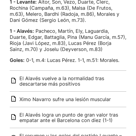
1 - Levante:
Aitor, Son, Vezo, Duarte, Clerc,
Rochina (Campaña, m.63), Malsa (De Frutos,
m.63), Melero, Bardhi (Radoja, m.86), Morales y
Dani Gómez (Sergio León, m.73).
1 - Alavés:
Pacheco, Martín, Ely, Laguardia,
Duarte, Edgar, Battaglia, Pina (Manu García, m.57),
Rioja (Javi López, m.83), Lucas Pérez (Borja
Sainz, m.70) y Joselu (Deyverson, m.83)
Goles:
0-1, m.4: Lucas Pérez. 1-1, m.51: Morales.
El Alavés vuelve a la normalidad tras
descartarse más positivos
Ximo Navarro sufre una lesión muscular
El Alavés logra un punto de gran valor tras
empatar ante el Barcelona con diez (1-1)
El resumen y los goles del partido Levante –