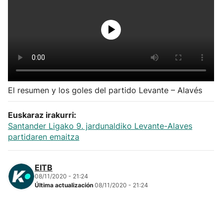
Herri-kirolak
Balonmano
Kirolak 360
El resumen y los goles del partido Levante – Alavés
Atletismo
Euskaraz irakurri:
Carreras de montaña
Santander Ligako 9. jardunaldiko Levante-Alaves
partidaren emaitza
Más deportes
EITB
08/11/2020 - 21:24
"Helmuga"
Última actualización
08/11/2020 - 21:24